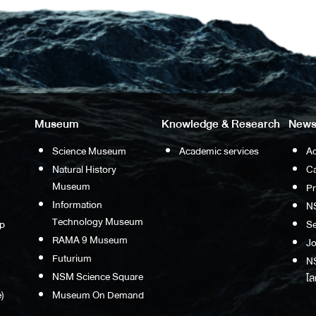
Museum
Knowledge & Research
News
Science Museum
Academic services
Ac
Natural History
Ca
Museum
P
Information
N
Technology Museum
p
S
RAMA 9 Museum
Jo
Futurium
NS
NSM Science Square
โล
)
Museum On Demand