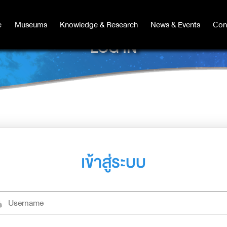
e
e
Museums
Museums
Knowledge & Research
Knowledge & Research
News & Events
News & Events
Con
Co
LOG IN
เข้าสู่ระบบ