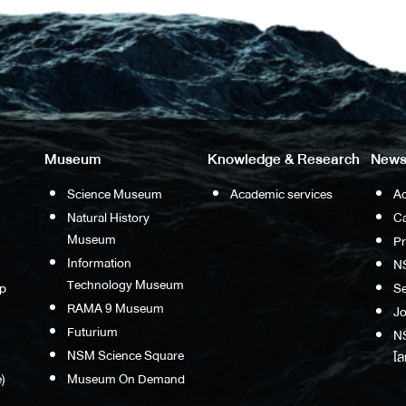
Museum
Knowledge & Research
News
Science Museum
Academic services
Ac
Natural History
Ca
Museum
P
Information
N
Technology Museum
p
S
RAMA 9 Museum
Jo
Futurium
NS
NSM Science Square
โล
)
Museum On Demand