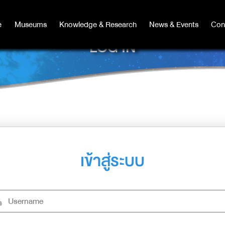
e
e
Museums
Museums
Knowledge & Research
Knowledge & Research
News & Events
News & Events
Con
Co
LOG IN
เข้าสู่ระบบ