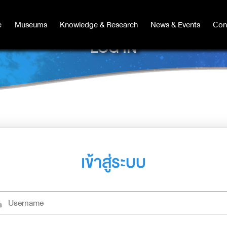
e
e
Museums
Museums
Knowledge & Research
Knowledge & Research
News & Events
News & Events
Con
Co
LOG IN
เข้าสู่ระบบ