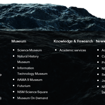
Museum
Knowledge & Research
News
Science Museum
Academic services
Ac
Natural History
Ca
Museum
P
Information
N
Technology Museum
p
S
RAMA 9 Museum
Jo
Futurium
NS
NSM Science Square
โล
)
Museum On Demand