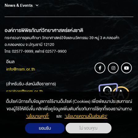
News & Events
องค์การพิพิธภัณฑ์วิทยาศาสตร์แห่งชาติ
กระทรวงการอุดมศึกษา วิทยาศาสตร์วิจัยและนวัตกรรม 39 หมู่ 3 ต.คลองห้า
อ.คลองหลวง จ.ปทุมธานี 12120
โทร: 02577-9999, แฟกซ์ 02577-9900
อีเมล
info@nsm.or.th
(สำหรับรับ-ส่งหนังสือราชการ)
saraban@nsm.or.th
เว็บไซค์ มีการเก็บข้อมูลการใช้งานเว็บไซต์ (Cookies) เพื่อพัฒนาประสบการณ์
ของผู้ใช้ให้ดียิ่งขึ้น คลิกเพื่อดูข้อมูลเพิ่มเติมเกี่ยวกับการใช้คุกกี้ของเราผ่านทาง
ช่องทางการสอบถามข้อมูล
‘นโยบายคุกกี้’
และ
‘นโยบายความเป็นส่วนตัว'
ยอมรับ
ไม่ ขอบคุณ