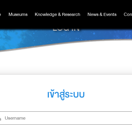
e
e
Museums
Museums
Knowledge & Research
Knowledge & Research
News & Events
News & Events
Con
Co
LOG IN
เข้าสู่ระบบ