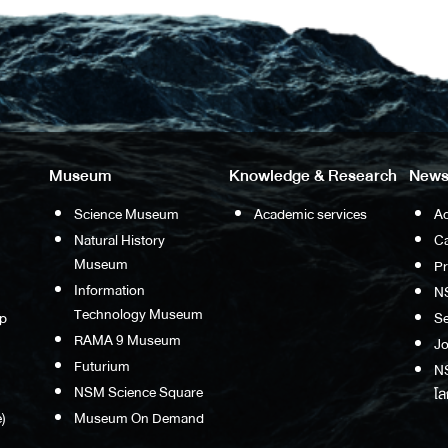
Museum
Knowledge & Research
News
Science Museum
Academic services
Ac
Natural History
Ca
Museum
P
Information
N
Technology Museum
p
S
RAMA 9 Museum
Jo
Futurium
NS
NSM Science Square
โล
)
Museum On Demand