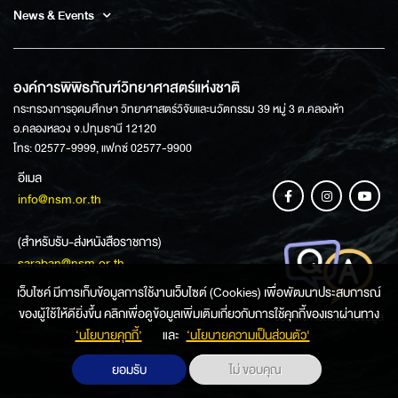
News & Events
องค์การพิพิธภัณฑ์วิทยาศาสตร์แห่งชาติ
กระทรวงการอุดมศึกษา วิทยาศาสตร์วิจัยและนวัตกรรม 39 หมู่ 3 ต.คลองห้า
อ.คลองหลวง จ.ปทุมธานี 12120
โทร: 02577-9999, แฟกซ์ 02577-9900
อีเมล
info@nsm.or.th
(สำหรับรับ-ส่งหนังสือราชการ)
saraban@nsm.or.th
เว็บไซค์ มีการเก็บข้อมูลการใช้งานเว็บไซต์ (Cookies) เพื่อพัฒนาประสบการณ์
ของผู้ใช้ให้ดียิ่งขึ้น คลิกเพื่อดูข้อมูลเพิ่มเติมเกี่ยวกับการใช้คุกกี้ของเราผ่านทาง
ช่องทางการสอบถามข้อมูล
‘นโยบายคุกกี้’
และ
‘นโยบายความเป็นส่วนตัว'
ยอมรับ
ไม่ ขอบคุณ