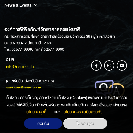
News & Events
องค์การพิพิธภัณฑ์วิทยาศาสตร์แห่งชาติ
กระทรวงการอุดมศึกษา วิทยาศาสตร์วิจัยและนวัตกรรม 39 หมู่ 3 ต.คลองห้า
อ.คลองหลวง จ.ปทุมธานี 12120
โทร: 02577-9999, แฟกซ์ 02577-9900
อีเมล
info@nsm.or.th
(สำหรับรับ-ส่งหนังสือราชการ)
saraban@nsm.or.th
เว็บไซค์ มีการเก็บข้อมูลการใช้งานเว็บไซต์ (Cookies) เพื่อพัฒนาประสบการณ์
ของผู้ใช้ให้ดียิ่งขึ้น คลิกเพื่อดูข้อมูลเพิ่มเติมเกี่ยวกับการใช้คุกกี้ของเราผ่านทาง
ช่องทางการสอบถามข้อมูล
‘นโยบายคุกกี้’
และ
‘นโยบายความเป็นส่วนตัว'
ยอมรับ
ไม่ ขอบคุณ