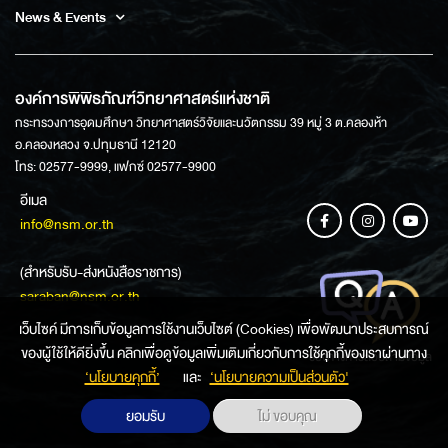
News & Events
องค์การพิพิธภัณฑ์วิทยาศาสตร์แห่งชาติ
กระทรวงการอุดมศึกษา วิทยาศาสตร์วิจัยและนวัตกรรม 39 หมู่ 3 ต.คลองห้า
อ.คลองหลวง จ.ปทุมธานี 12120
โทร: 02577-9999, แฟกซ์ 02577-9900
อีเมล
info@nsm.or.th
(สำหรับรับ-ส่งหนังสือราชการ)
saraban@nsm.or.th
เว็บไซค์ มีการเก็บข้อมูลการใช้งานเว็บไซต์ (Cookies) เพื่อพัฒนาประสบการณ์
ของผู้ใช้ให้ดียิ่งขึ้น คลิกเพื่อดูข้อมูลเพิ่มเติมเกี่ยวกับการใช้คุกกี้ของเราผ่านทาง
ช่องทางการสอบถามข้อมูล
‘นโยบายคุกกี้’
และ
‘นโยบายความเป็นส่วนตัว'
ยอมรับ
ไม่ ขอบคุณ