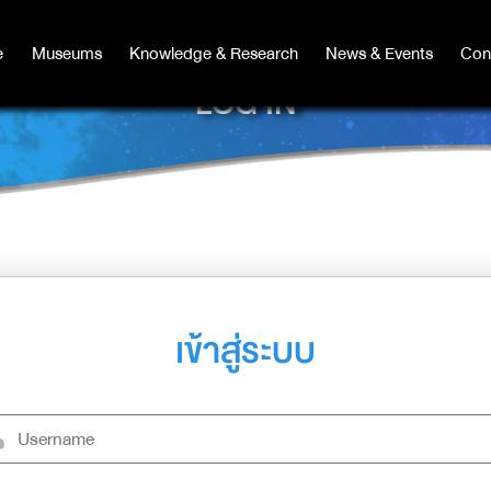
e
e
Museums
Museums
Knowledge & Research
Knowledge & Research
News & Events
News & Events
Con
Co
LOG IN
เข้าสู่ระบบ