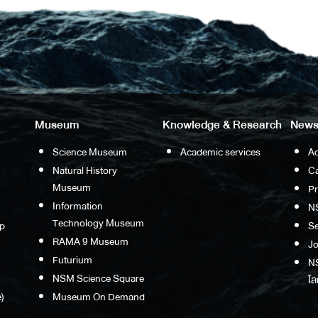
Museum
Knowledge & Research
News
Science Museum
Academic services
Ac
Natural History
Ca
Museum
P
Information
N
Technology Museum
p
S
RAMA 9 Museum
Jo
Futurium
NS
NSM Science Square
โล
)
Museum On Demand