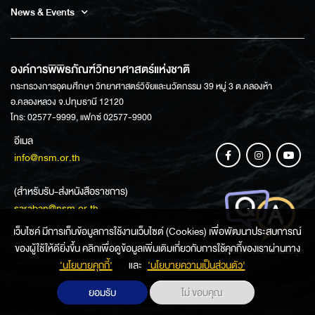
News & Events
องค์การพิพิธภัณฑ์วิทยาศาสตร์แห่งชาติ
กระทรวงการอุดมศึกษา วิทยาศาสตร์วิจัยและนวัตกรรม 39 หมู่ 3 ต.คลองห้า
อ.คลองหลวง จ.ปทุมธานี 12120
โทร: 02577-9999, แฟกซ์ 02577-9900
อีเมล
info@nsm.or.th
(สำหรับรับ-ส่งหนังสือราชการ)
saraban@nsm.or.th
เว็บไซค์ มีการเก็บข้อมูลการใช้งานเว็บไซต์ (Cookies) เพื่อพัฒนาประสบการณ์
ของผู้ใช้ให้ดียิ่งขึ้น คลิกเพื่อดูข้อมูลเพิ่มเติมเกี่ยวกับการใช้คุกกี้ของเราผ่านทาง
ช่องทางการสอบถามข้อมูล
‘นโยบายคุกกี้’
และ
‘นโยบายความเป็นส่วนตัว'
ยอมรับ
ไม่ ขอบคุณ