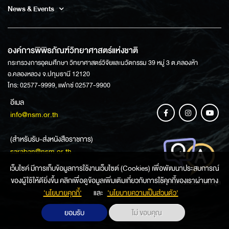
News & Events
องค์การพิพิธภัณฑ์วิทยาศาสตร์แห่งชาติ
กระทรวงการอุดมศึกษา วิทยาศาสตร์วิจัยและนวัตกรรม 39 หมู่ 3 ต.คลองห้า
อ.คลองหลวง จ.ปทุมธานี 12120
โทร: 02577-9999, แฟกซ์ 02577-9900
อีเมล
info@nsm.or.th
(สำหรับรับ-ส่งหนังสือราชการ)
saraban@nsm.or.th
เว็บไซค์ มีการเก็บข้อมูลการใช้งานเว็บไซต์ (Cookies) เพื่อพัฒนาประสบการณ์
ของผู้ใช้ให้ดียิ่งขึ้น คลิกเพื่อดูข้อมูลเพิ่มเติมเกี่ยวกับการใช้คุกกี้ของเราผ่านทาง
ช่องทางการสอบถามข้อมูล
‘นโยบายคุกกี้’
และ
‘นโยบายความเป็นส่วนตัว'
ยอมรับ
ไม่ ขอบคุณ