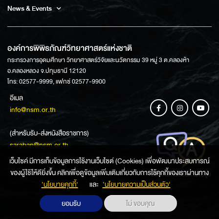
News & Events
องค์การพิพิธภัณฑ์วิทยาศาสตร์แห่งชาติ
กระทรวงการอุดมศึกษา วิทยาศาสตร์วิจัยและนวัตกรรม 39 หมู่ 3 ต.คลองห้า
อ.คลองหลวง จ.ปทุมธานี 12120
โทร: 02577-9999, แฟกซ์ 02577-9900
อีเมล
info@nsm.or.th
(สำหรับรับ-ส่งหนังสือราชการ)
saraban@nsm.or.th
เว็บไซค์ มีการเก็บข้อมูลการใช้งานเว็บไซต์ (Cookies) เพื่อพัฒนาประสบการณ์
ของผู้ใช้ให้ดียิ่งขึ้น คลิกเพื่อดูข้อมูลเพิ่มเติมเกี่ยวกับการใช้คุกกี้ของเราผ่านทาง
ช่องทางการสอบถามข้อมูล
‘นโยบายคุกกี้’
และ
‘นโยบายความเป็นส่วนตัว'
ยอมรับ
ไม่ ขอบคุณ