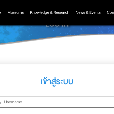
e
e
Museums
Museums
Knowledge & Research
Knowledge & Research
News & Events
News & Events
Con
Co
LOG IN
เข้าสู่ระบบ