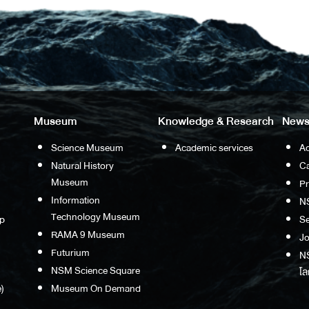
Museum
Knowledge & Research
News
Science Museum
Academic services
Ac
Natural History
Ca
Museum
P
Information
N
Technology Museum
p
S
RAMA 9 Museum
Jo
Futurium
NS
NSM Science Square
โล
)
Museum On Demand