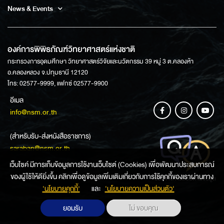
News & Events
องค์การพิพิธภัณฑ์วิทยาศาสตร์แห่งชาติ
กระทรวงการอุดมศึกษา วิทยาศาสตร์วิจัยและนวัตกรรม 39 หมู่ 3 ต.คลองห้า
อ.คลองหลวง จ.ปทุมธานี 12120
โทร: 02577-9999, แฟกซ์ 02577-9900
อีเมล
info@nsm.or.th
(สำหรับรับ-ส่งหนังสือราชการ)
saraban@nsm.or.th
เว็บไซค์ มีการเก็บข้อมูลการใช้งานเว็บไซต์ (Cookies) เพื่อพัฒนาประสบการณ์
ของผู้ใช้ให้ดียิ่งขึ้น คลิกเพื่อดูข้อมูลเพิ่มเติมเกี่ยวกับการใช้คุกกี้ของเราผ่านทาง
ช่องทางการสอบถามข้อมูล
‘นโยบายคุกกี้’
และ
‘นโยบายความเป็นส่วนตัว'
ยอมรับ
ไม่ ขอบคุณ