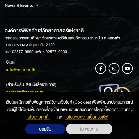
News & Events
องค์การพิพิธภัณฑ์วิทยาศาสตร์แห่งชาติ
กระทรวงการอุดมศึกษา วิทยาศาสตร์วิจัยและนวัตกรรม 39 หมู่ 3 ต.คลองห้า
อ.คลองหลวง จ.ปทุมธานี 12120
โทร: 02577-9999, แฟกซ์ 02577-9900
อีเมล
info@nsm.or.th
(สำหรับรับ-ส่งหนังสือราชการ)
saraban@nsm.or.th
เว็บไซค์ มีการเก็บข้อมูลการใช้งานเว็บไซต์ (Cookies) เพื่อพัฒนาประสบการณ์
ของผู้ใช้ให้ดียิ่งขึ้น คลิกเพื่อดูข้อมูลเพิ่มเติมเกี่ยวกับการใช้คุกกี้ของเราผ่านทาง
ช่องทางการสอบถามข้อมูล
‘นโยบายคุกกี้’
และ
‘นโยบายความเป็นส่วนตัว'
ยอมรับ
ไม่ ขอบคุณ