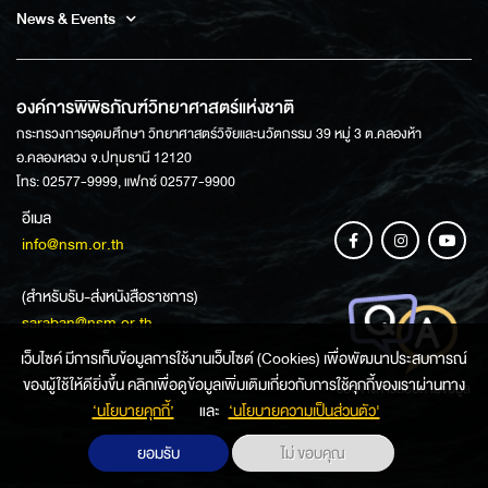
News & Events
องค์การพิพิธภัณฑ์วิทยาศาสตร์แห่งชาติ
กระทรวงการอุดมศึกษา วิทยาศาสตร์วิจัยและนวัตกรรม 39 หมู่ 3 ต.คลองห้า
อ.คลองหลวง จ.ปทุมธานี 12120
โทร: 02577-9999, แฟกซ์ 02577-9900
อีเมล
info@nsm.or.th
(สำหรับรับ-ส่งหนังสือราชการ)
saraban@nsm.or.th
เว็บไซค์ มีการเก็บข้อมูลการใช้งานเว็บไซต์ (Cookies) เพื่อพัฒนาประสบการณ์
ของผู้ใช้ให้ดียิ่งขึ้น คลิกเพื่อดูข้อมูลเพิ่มเติมเกี่ยวกับการใช้คุกกี้ของเราผ่านทาง
ช่องทางการสอบถามข้อมูล
‘นโยบายคุกกี้’
และ
‘นโยบายความเป็นส่วนตัว'
ยอมรับ
ไม่ ขอบคุณ