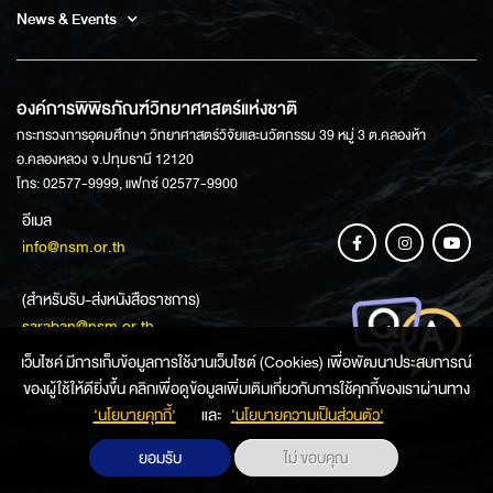
News & Events
องค์การพิพิธภัณฑ์วิทยาศาสตร์แห่งชาติ
กระทรวงการอุดมศึกษา วิทยาศาสตร์วิจัยและนวัตกรรม 39 หมู่ 3 ต.คลองห้า
อ.คลองหลวง จ.ปทุมธานี 12120
โทร: 02577-9999, แฟกซ์ 02577-9900
อีเมล
info@nsm.or.th
(สำหรับรับ-ส่งหนังสือราชการ)
saraban@nsm.or.th
เว็บไซค์ มีการเก็บข้อมูลการใช้งานเว็บไซต์ (Cookies) เพื่อพัฒนาประสบการณ์
ของผู้ใช้ให้ดียิ่งขึ้น คลิกเพื่อดูข้อมูลเพิ่มเติมเกี่ยวกับการใช้คุกกี้ของเราผ่านทาง
ช่องทางการสอบถามข้อมูล
‘นโยบายคุกกี้’
และ
‘นโยบายความเป็นส่วนตัว'
ยอมรับ
ไม่ ขอบคุณ