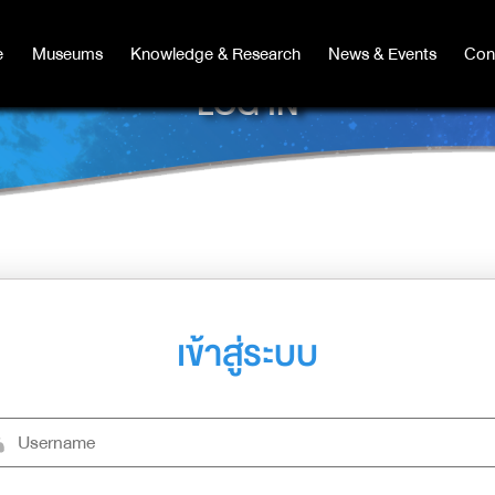
e
e
Museums
Museums
Knowledge & Research
Knowledge & Research
News & Events
News & Events
Con
Co
LOG IN
เข้าสู่ระบบ