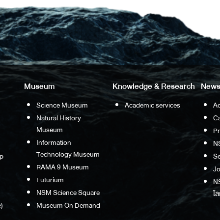
Museum
Knowledge & Research
News
Science Museum
Academic services
Ac
Natural History
Ca
Museum
P
Information
N
Technology Museum
p
S
RAMA 9 Museum
Jo
Futurium
NS
NSM Science Square
โล
)
Museum On Demand