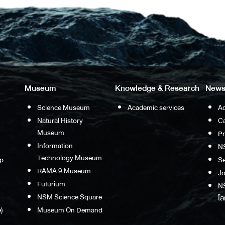
Museum
Knowledge & Research
News
Science Museum
Academic services
Ac
Natural History
Ca
Museum
P
Information
N
Technology Museum
p
S
RAMA 9 Museum
Jo
Futurium
NS
NSM Science Square
โล
)
Museum On Demand