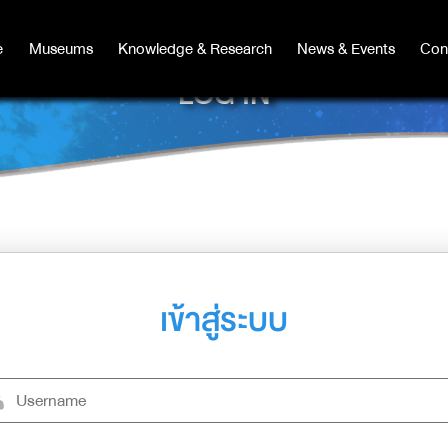
e
e
Museums
Museums
Knowledge & Research
Knowledge & Research
News & Events
News & Events
Con
Co
LOG IN
เข้าสู่ระบบ