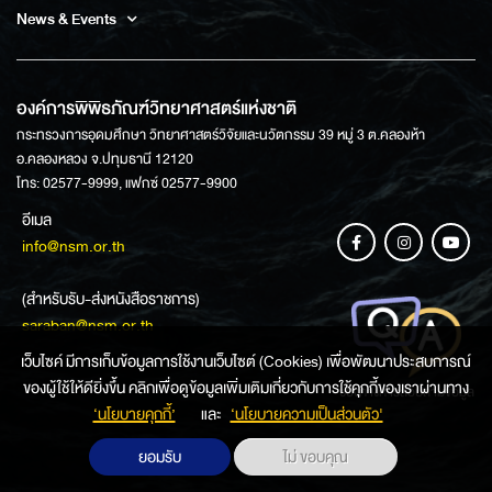
News & Events
องค์การพิพิธภัณฑ์วิทยาศาสตร์แห่งชาติ
กระทรวงการอุดมศึกษา วิทยาศาสตร์วิจัยและนวัตกรรม 39 หมู่ 3 ต.คลองห้า
อ.คลองหลวง จ.ปทุมธานี 12120
โทร: 02577-9999, แฟกซ์ 02577-9900
อีเมล
info@nsm.or.th
(สำหรับรับ-ส่งหนังสือราชการ)
saraban@nsm.or.th
เว็บไซค์ มีการเก็บข้อมูลการใช้งานเว็บไซต์ (Cookies) เพื่อพัฒนาประสบการณ์
ของผู้ใช้ให้ดียิ่งขึ้น คลิกเพื่อดูข้อมูลเพิ่มเติมเกี่ยวกับการใช้คุกกี้ของเราผ่านทาง
ช่องทางการสอบถามข้อมูล
‘นโยบายคุกกี้’
และ
‘นโยบายความเป็นส่วนตัว'
ยอมรับ
ไม่ ขอบคุณ