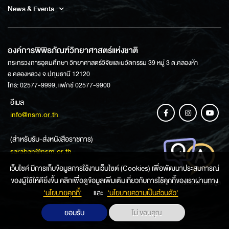
News & Events
องค์การพิพิธภัณฑ์วิทยาศาสตร์แห่งชาติ
กระทรวงการอุดมศึกษา วิทยาศาสตร์วิจัยและนวัตกรรม 39 หมู่ 3 ต.คลองห้า
อ.คลองหลวง จ.ปทุมธานี 12120
โทร: 02577-9999, แฟกซ์ 02577-9900
อีเมล
info@nsm.or.th
(สำหรับรับ-ส่งหนังสือราชการ)
saraban@nsm.or.th
เว็บไซค์ มีการเก็บข้อมูลการใช้งานเว็บไซต์ (Cookies) เพื่อพัฒนาประสบการณ์
ของผู้ใช้ให้ดียิ่งขึ้น คลิกเพื่อดูข้อมูลเพิ่มเติมเกี่ยวกับการใช้คุกกี้ของเราผ่านทาง
ช่องทางการสอบถามข้อมูล
‘นโยบายคุกกี้’
และ
‘นโยบายความเป็นส่วนตัว'
ยอมรับ
ไม่ ขอบคุณ