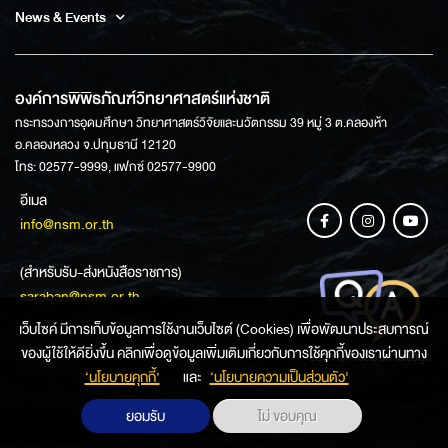
News & Events
องค์การพิพิธภัณฑ์วิทยาศาสตร์แห่งชาติ
กระทรวงการอุดมศึกษา วิทยาศาสตร์วิจัยและนวัตกรรม 39 หมู่ 3 ต.คลองห้า
อ.คลองหลวง จ.ปทุมธานี 12120
โทร: 02577-9999, แฟกซ์ 02577-9900
อีเมล
info@nsm.or.th
(สำหรับรับ-ส่งหนังสือราชการ)
saraban@nsm.or.th
เว็บไซค์ มีการเก็บข้อมูลการใช้งานเว็บไซต์ (Cookies) เพื่อพัฒนาประสบการณ์
ของผู้ใช้ให้ดียิ่งขึ้น คลิกเพื่อดูข้อมูลเพิ่มเติมเกี่ยวกับการใช้คุกกี้ของเราผ่านทาง
ช่องทางการสอบถามข้อมูล
‘นโยบายคุกกี้’
และ
‘นโยบายความเป็นส่วนตัว'
ยอมรับ
ไม่ ขอบคุณ