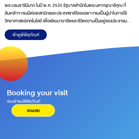
พระบรมราชินีนาถ ในปี พ.ศ. 2535 รัฐบาลสำนึกในพระมหากรุณาธิคุณ ที่
ล้นเกล้าฯ ทรงมีต่อพสกนิกรและประเทศชาติโดยเฉพาะทรงเป็นผู้นำในการใช้
วิทยาศาสตร์เทคโนโลยี เพื่อพัฒนาอาชีพและชีวิตความเป็นอยู่ของประชาชน
ฟื้นฟูทรัพยากรธรรมชาติ และสิ่งแวดล้อมตลอดจนการอนุรักษ์ศิลปวัฒนธรรม
เข้าดูพิพิธภัณฑ์
ของไทยในท้องถิ่นชนบทที่ห่างไกลมาอย่างต่อเนื่องด้วยความวิริยะอุตสาหะจน
บังเกิดผลสำเร็จอย่างเป็นรูปธรรมชัดเจนพระราชกรณียกิจของพระองค์นำไปสู่
การตื่นตัวด้านการวิจัยและพัฒนาทางวิทยาศาสตร์ และเทคโนโลยีในชีวิตประจำ
วัน ส่งผลต่อการยกระดับสภาพความเป็นอยู่ของประชาชน และการพัฒนา
ประเทศอย่างมีประสิทธิภาพคณะรัฐมนตรีในครั้งนั้นจึงได้ดำเนิน
Booking your visit
จองเข้าชมพิพิธภัณฑ์
จองเลย