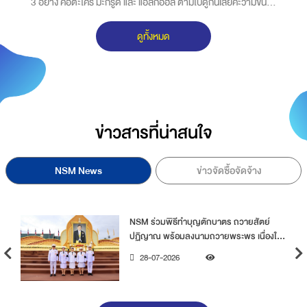
์
3 อย่าง คือตะไคร้ มะกรูด และ แอลกอฮล์ ตามไปดูกันเลยค่ะว่ามีขั้น
อ
ตอนในการทำอย่างไร
ค
ดูทั้งหมด
ส
เ
ข่าวสารที่น่าสนใจ
NSM News
ข่าวจัดซื้อจัดจ้าง
 ถวายสัตย์
NSM ร่วมพิธีถวายพระพรชัยมงคล
ระพร เนื่องใน
ถวายสัตย์ปฏิญาณเพื่อเป็นข้าราชก
รษาพระบาท
พลังของแผ่นดิน เนื่องในโอกาสวันเ
27-07-2026
รกฎาคม 2569
พระชนมพรรษาพระบาทสมเด็จพระเจ
28 กรกฎาคม 2569