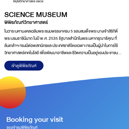
จัตุรัสวิทยาศาสตร์ อพวช
SCIENCE MUSEUM
พิพิธภัณฑ์วิทยาศาสตร์
ในวาระมหามงคลเฉลิมพระชนมพรรษาครบ 5 รอบสมเด็จพระนางเจ้าสิริกิติ์
พระบรมราชินีนาถ ในปี พ.ศ. 2535 รัฐบาลสำนึกในพระมหากรุณาธิคุณ ที่
ล้นเกล้าฯ ทรงมีต่อพสกนิกรและประเทศชาติโดยเฉพาะทรงเป็นผู้นำในการใช้
วิทยาศาสตร์เทคโนโลยี เพื่อพัฒนาอาชีพและชีวิตความเป็นอยู่ของประชาชน
ฟื้นฟูทรัพยากรธรรมชาติ และสิ่งแวดล้อมตลอดจนการอนุรักษ์ศิลปวัฒนธรรม
เข้าดูพิพิธภัณฑ์
ของไทยในท้องถิ่นชนบทที่ห่างไกลมาอย่างต่อเนื่องด้วยความวิริยะอุตสาหะจน
บังเกิดผลสำเร็จอย่างเป็นรูปธรรมชัดเจนพระราชกรณียกิจของพระองค์นำไปสู่
การตื่นตัวด้านการวิจัยและพัฒนาทางวิทยาศาสตร์ และเทคโนโลยีในชีวิตประจำ
วัน ส่งผลต่อการยกระดับสภาพความเป็นอยู่ของประชาชน และการพัฒนา
ประเทศอย่างมีประสิทธิภาพคณะรัฐมนตรีในครั้งนั้นจึงได้ดำเนิน
Booking your visit
จองเข้าชมพิพิธภัณฑ์