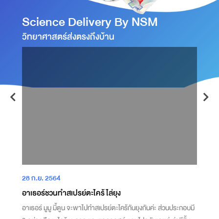
Science Delivery By NSM
วิทยาศาสตร์ส่งตรงถึงบ้าน
28 ก.ย. 2564
2
อาเธอร์ชวนทำสเปรย์ตะไคร้ไล่ยุง
แ
อาเธอร์ มูมู มี้ตูน จะพาไปทำสเปรย์ตะไคร้กันยุงกันค่ะ ส่วนประกอบมี
แ