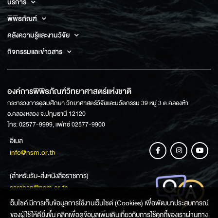
บริการ
พิพิธภัณฑ์
คลังความรู้และงานวิจัย
กิจกรรมและข่าวสาร
องค์การพิพิธภัณฑ์วิทยาศาสตร์แห่งชาติ
กระทรวงการอุดมศึกษา วิทยาศาสตร์วิจัยและนวัตกรรม 39 หมู่ 3 ต.คลองห้า
อ.คลองหลวง จ.ปทุมธานี 12120
โทร: 02577-9999, แฟกซ์ 02577-9900
อีเมล
info@nsm.or.th
(สำหรับรับ-ส่งหนังสือราชการ)
saraban@nsm.or.th
เว็บไซค์ มีการเก็บข้อมูลการใช้งานเว็บไซต์ (Cookies) เพื่อพัฒนาประสบการณ์
ของผู้ใช้ให้ดียิ่งขึ้น คลิกเพื่อดูข้อมูลเพิ่มเติมเกี่ยวกับการใช้คุกกี้ของเราผ่านทาง
ช่องทางการสอบถามข้อมูล