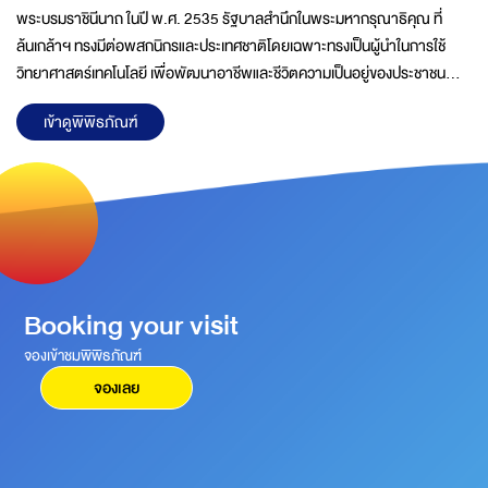
พระบรมราชินีนาถ ในปี พ.ศ. 2535 รัฐบาลสำนึกในพระมหากรุณาธิคุณ ที่
ล้นเกล้าฯ ทรงมีต่อพสกนิกรและประเทศชาติโดยเฉพาะทรงเป็นผู้นำในการใช้
วิทยาศาสตร์เทคโนโลยี เพื่อพัฒนาอาชีพและชีวิตความเป็นอยู่ของประชาชน
ฟื้นฟูทรัพยากรธรรมชาติ และสิ่งแวดล้อมตลอดจนการอนุรักษ์ศิลปวัฒนธรรม
เข้าดูพิพิธภัณฑ์
ของไทยในท้องถิ่นชนบทที่ห่างไกลมาอย่างต่อเนื่องด้วยความวิริยะอุตสาหะจน
บังเกิดผลสำเร็จอย่างเป็นรูปธรรมชัดเจนพระราชกรณียกิจของพระองค์นำไปสู่
การตื่นตัวด้านการวิจัยและพัฒนาทางวิทยาศาสตร์ และเทคโนโลยีในชีวิตประจำ
วัน ส่งผลต่อการยกระดับสภาพความเป็นอยู่ของประชาชน และการพัฒนา
ประเทศอย่างมีประสิทธิภาพคณะรัฐมนตรีในครั้งนั้นจึงได้ดำเนิน
Booking your visit
จองเข้าชมพิพิธภัณฑ์
จองเลย