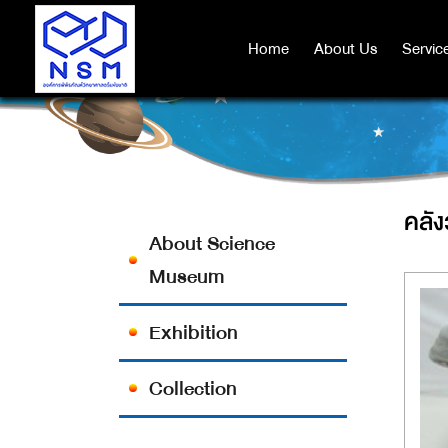
Home
Home
About Us
About Us
Servic
Servic
คลัง
About Science
Museum
Exhibition
Collection