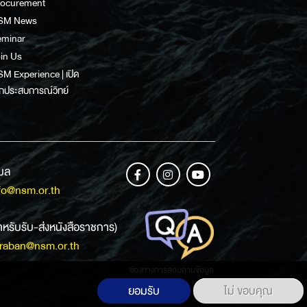
rocurement
SM News
eminar
in Us
M Experience | เปิด
กประสบการณ์วิทย์
เมล
fo@nsm.or.th
ำหรับรับ-ส่งหนังสือราชการ)
raban@nsm.or.th
ช่องทางการสอบถามข้อมูล
ยอมรับ
ไม่ ขอบคุณ