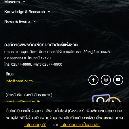
Museum
Knowledge & Research
News & Events
องค์การพิพิธภัณฑ์วิทยาศาสตร์แห่งชาติ
กระทรวงการอุดมศึกษา วิทยาศาสตร์วิจัยและนวัตกรรม 39 หมู่ 3 ต.คลองห้า
อ.คลองหลวง จ.ปทุมธานี 12120
โทร: 02577-9999, แฟกซ์ 02577-9900
อีเมล
info@nsm.or.th
(สำหรับรับ-ส่งหนังสือราชการ)
saraban@nsm.or.th
เว็บไซค์ มีการเก็บข้อมูลการใช้งานเว็บไซต์ (Cookies) เพื่อพัฒนาประสบการณ์
ของผู้ใช้ให้ดียิ่งขึ้น คลิกเพื่อดูข้อมูลเพิ่มเติมเกี่ยวกับการใช้คุกกี้ของเราผ่านทาง
ช่องทางการสอบถามข้อมูล
‘นโยบายคุกกี้’
และ
‘นโยบายความเป็นส่วนตัว'