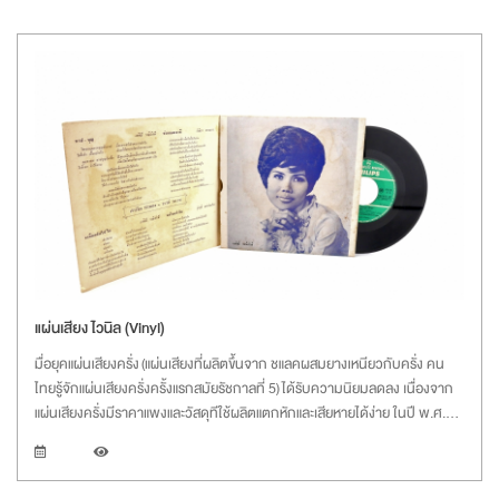
แผ่นเสียง ไวนิล (Vinyl)
มื่อยุคแผ่นเสียงครั่ง (แผ่นเสียงที่ผลิตขึ้นจาก ชแลคผสมยางเหนียวกับครั่ง คน
ไทยรู้จักแผ่นเสียงครั่งครั้งแรกสมัยรัชกาลที่ 5) ได้รับความนิยมลดลง เนื่องจาก
แผ่นเสียงครั่งมีราคาแพงและวัสดุทีใช้ผลิตแตกหักและเสียหายได้ง่าย ในปี พ.ศ.
2491