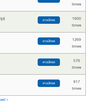
times
ุง)
1600
times
1269
times
576
times
917
times
Last
ast »
page