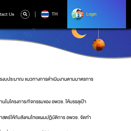
TH
tact Us
ntact Us
Login
Albert Einstein
ัดสรรงบประมาณ แนวทางการดำเนินงานตามมาตรการ
งานในโครงการ/กิจกรรมของ อพวช. ให้บรรลุเป้า
าสตร์ให้กับสังคมไทยแผนปฏิบัติการ อพวช. จัดทำ