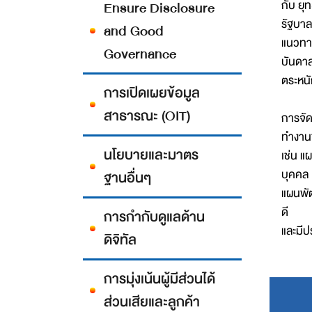
กับ ย
Ensure Disclosure
รัฐบาล
and Good
แนวทาง
Governance
บันดา
ตระหนั
การเปิดเผยข้อมูล
สาธารณะ (OIT)
การจัด
ทำงาน
นโยบายและมาตร
เช่น 
บุคคล
ฐานอื่นๆ
แผนพัฒ
ดี
การกำกับดูแลด้าน
และมีป
ดิจิทัล
การมุ่งเน้นผู้มีส่วนได้
ส่วนเสียและลูกค้า