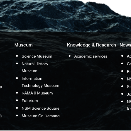
Museum
Knowledge & Research
News
Science Museum
Academic services
Ac
Natural History
Ca
Museum
P
Information
N
Technology Museum
p
S
RAMA 9 Museum
Jo
Futurium
NS
NSM Science Square
โล
)
Museum On Demand