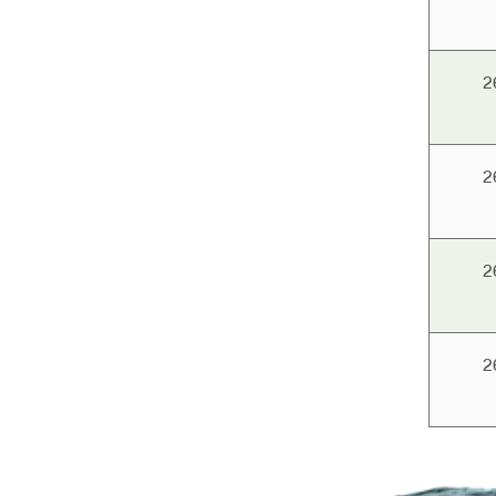
2
2
2
2
Pag