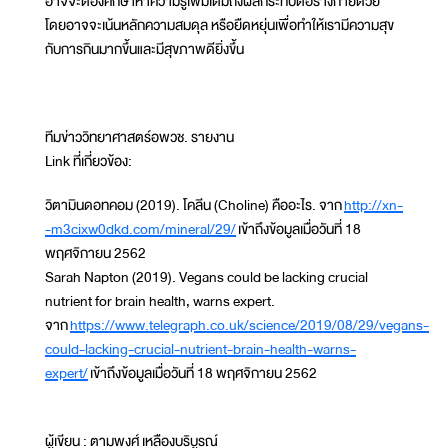
อาจจะต้องศึกษาหาความรู้เพิ่มเติมถึงผลกระทบต่อร่างกายด้วย
โดยอาจจะเน้นหลักความสมดุล หรือยืดหยุ่นเพื่อทำให้เรามีความสุข
กับการกินมากขึ้นและมีสุขภาพดียิ่งขึ้น
ทีมข่าววิทยาศาสตร์อพวช. รายงาน
Link ที่เกี่ยวข้อง:
วิตามินดอทคอม (2019). โคลีน (Choline) คืออะไร. จาก
http://xn-
-m3cixw0dkd.com/mineral/29/
เข้าถึงข้อมูลเมื่อวันที่ 18
พฤศจิกายน 2562
Sarah Napton (2019). Vegans could be lacking crucial
nutrient for brain health, warns expert.
จาก
https://www.telegraph.co.uk/science/2019/08/29/vegans-
could-lacking-crucial-nutrient-brain-health-warns-
expert/
เข้าถึงข้อมูลเมื่อวันที่ 18 พฤศจิกายน 2562
ผู้เขียน : ตามพงศ์ เหลืองบริบูรณ์