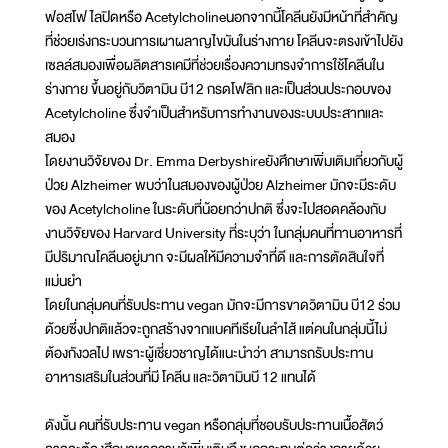
ฟอสโฟไลปิดหรือ Acetylcholineนอกจากนี้โคลีนยังมีหน้าที่สำคัญ
ที่ช่วยเร่งกระบวนการเผาผลาญไขมันในร่างกาย โคลีนจะตรงเข้าไปยัง
เซลล์สมองเพื่อผลิตสารเคมีที่ช่วยเรื่องความทรงจำการใช้โคลีนใน
ร่างกาย ขึ้นอยู่กับวิตามิน บี12 กรดโฟลิก และเป็นส่วนประกอบของ
Acetylcholine ซึ่งจำเป็นสำหรับการทำงานของระบบประสาทและ
สมอง
โดยงานวิจัยของ Dr. Emma Derbyshireยังศึกษาเพิ่มเติมเกี่ยวกับผู้
ป่วย Alzheimer พบว่าในสมองของผู้ป่วย Alzheimer มักจะมีระดับ
ของ Acetylcholine ในระดับที่น้อยกว่าปกติ ซึ่งจะไปสอดคล้องกับ
งานวิจัยของ Harvard University ที่ระบุว่า ในกลุ่มคนที่ทานอาหารที่
มีปริมาณโคลีนอยู่มาก จะมีผลให้มีความจำที่ดี และการตัดสินใจที่
แม่นยำ
โดยในกลุ่มคนที่รับประทาน vegan มักจะมีการขาดวิตามิน บี12 ร่วม
ด้วยซึ่งปกติแล้วจะถูกสร้างจากแบคทีเรียในลำไส้ แต่คนในกลุ่มนี้ไม่
ต้องกังวลไป เพราะผู้เชี่ยวชาญได้แนะนำว่า สามารถรับประทาน
อาหารเสริมในส่วนที่มี โคลีน และวิตามินบี 12 แทนได้
ดังนั้น คนที่รับประทาน vegan หรือกลุ่มที่ชอบรับประทานเนื้อสัตว์