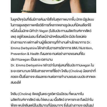
ในยุคปัจจุบันที่เริ่มมีการหันมาใส่ใจในสุขภาพมากขึ้น มักจะมีรูปแบบ
ในการดูแลสุขภาพหรือวิธีการที่หลากหลายรูปแบบที่มีคนเลือกใช้
หนึ่งในนั้นมักจะมีคำว่า Vegan (ไม่รับประทานผลิตภัณฑ์จากสัตว์
เลย) อยู่ด้วยแน่นอน ซึ่งถึงแม้ว่าผักหรือผลไม้จะมีประโยชน์ต่อ
ร่างกายมาก แต่ทางด้านผู้เชี่ยวชาญที่ทำงานด้านโภชนาการ Dr.
Emma Derbyshire ได้กล่าวในวารสารวิชาการ BMJ Nutrition,
Prevention & Health ถึงผลกระทบต่อร่างกายของคนที่รับ
ประทานvegan เป็นระยะเวลานาน
Dr. Emma Derbyshire กล่าวว่าในกลุ่มคนที่รับประทานvegan ใน
ระยะเวลานานจะได้รับสารอาหารที่ชื่อว่า โคลีน (Choline) น้อยกว่าที่
ควรจะเป็นซึ่งอาจจะส่งผลกระทบต่อการทำงานของระบบประสาทและ
สมองได้
โคลีน (Choline) จัดอยู่ในตระกูลวิตามินบีรวม ที่พบมากใน
ผลิตภัณฑ์จากสัตว์ เช่น ไข่แดง นม เนื้อสัตว์ อาหารทะเล ถึงแม้ว่าใน
พืชจะพบโคลีนแต่มีในปริมาณที่น้อยมากๆ ซึ่งในร่างกายจะอยู่ในรูป