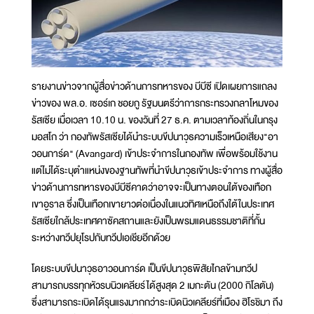
รายงานข่าวจากผู้สื่อข่าวด้านการทหารของ บีบีซี เปิดเผยการแถลง
ข่าวของ พล.อ. เซอร์เก ชอยกู รัฐมนตรีว่าการกระทรวงกลาโหมของ
รัสเซีย เมื่อเวลา 10.10 น. ของวันที่ 27 ธ.ค. ตามเวลาท้องถิ่นในกรุง
มอสโก ว่า กองทัพรัสเซียได้นำระบบขีปนาวุธความเร็วเหนือเสียง"อา
วอนการ์ด" (Avangard) เข้าประจำการในกองทัพ เพื่อพร้อมใช้งาน
แต่ไม่ได้ระบุตำแหน่งของฐานทัพที่นำขีปนาวุธเข้าประจำการ ทางผู้สื่อ
ข่าวด้านการทหารของบีบีซีคาดว่าอาจจะเป็นทางตอนใต้ของเทือก
เขาอูราล ซึ่งเป็นเทือกเขายาวต่อเนื่องในแนวทิศเหนือถึงใต้ในประเทศ
รัสเซียใกล้ประเทศคาซัคสถานและยังเป็นพรมแดนธรรมชาติที่กั้น
ระหว่างทวีปยุโรปกับทวีปเอเชียอีกด้วย
โดยระบบขีปนาวุธอาวอนการ์ด เป็นขีปนาวุธพิสัยไกลข้ามทวีป
สามารถบรรทุกหัวรบนิวเคลียร์ได้สูงสุด 2 เมกะตัน (2000 กิโลตัน)
ซึ่งสามารถระเบิดได้รุนแรงมากกว่าระเบิดนิวเคลียร์ที่เมือง ฮิโรชิมา ถึง