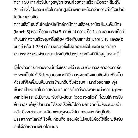
กว่า 130 เท่า ตัวขีปนาวุธพุ่งทะยานด้วยความเร็วเหนือกว่าเสียงถึง
20 เท่า ซึ่งเป็นความเร็วในระดับสูงเป็นพิเศษเหนือกว่าความเร็วไฮเปอร์
โซนิค กล่าวคือ
ความเร็วในระดับไฮเปอร์โซนิคต้องมีความเร็วอย่างน้อยในระดับมัค 5
(Mach 5) หรือเร็วกว่าเสียง 5 เท่าขึ้นไป ความเร็ว 1 มัค คืออัตราเร็วที่
เทียบเท่าความเร็วของคลื่นเสียง หรือเทียบเท่าประมาณ 343 เมตรต่อ
วินาที หรือ 1,234 กิโลเมตรต่อชั่วโมง ความเร็วในระดับดังกล่าว
สามารถทะลวงผ่านระบบป้องกันขีปนาวุธทุกชนิดทีมีใช้อยู่ในขณะนี้
ผู้สื่อข่าวการทหารของบีบีซีวิเคราะห์ว่า ระบบขีปนาวุธ อาวอนการ์ด
อาจจะเป็นได้ทั้งขีปนาวุธประเภทที่มีการจุดระเบิดแบบขับดัน หรือเป็น
หัวรบที่ติดตั้งบนขีปนาวุธข้ามทวีป ซึ่งหัวรบจะแยกตัวออกและพุ่ง
เข้าหาเป้าหมายในภายหลัง ตามการนำวิถีของพาหนะนำร่อน (glide
vehicle) และยังมีระบบ"ขับดัน-ร่อน" (boost-glide) ที่ช่วยให้การยิง
ขีปนาวุธ พุ่งสู่เป้าหมายได้รวดเร็วขึ้นไปอีก นอกจากนั้นยังมีระบบนำ
กลับ ซึ่งจะช่วยลดระดับความสูงของขีปนาวุธลงมาให้อยู่ในชั้น
บรรยากาศโลกได้เร็วขึ้น ก่อนที่จะร่อนต่อไปโดยไม่ต้องใช้เชื้อเพลิงขับ
ดันได้อีกหลายพันกิโลเมตร