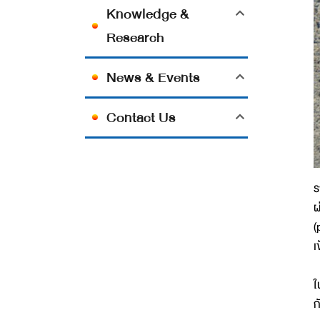
Knowledge &
Research
News & Events
Contact Us
ร
ผ
(
เ
ใ
ก