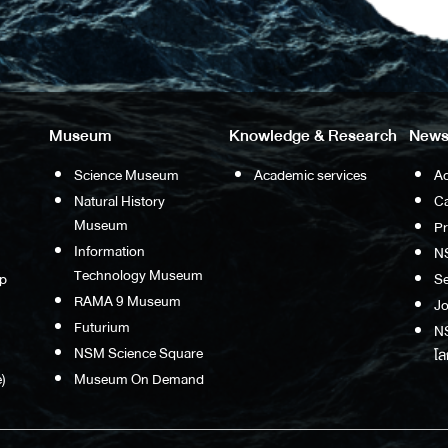
Museum
Knowledge & Research
News
Science Museum
Academic services
Ac
Natural History
Ca
Museum
P
Information
N
Technology Museum
p
S
RAMA 9 Museum
Jo
Futurium
NS
NSM Science Square
โล
)
Museum On Demand