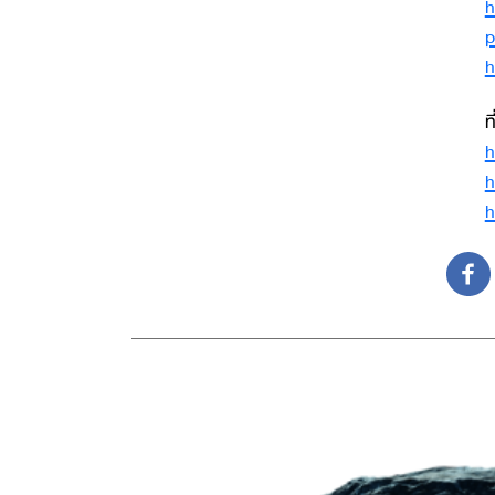
h
p
h
ท
h
h
h