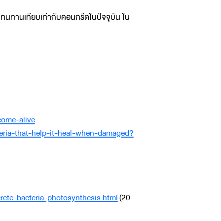
ะไม่ทนทานเทียบเท่ากับคอนกรีตในปัจจุบัน ใน
come-alive
teria-that-help-it-heal-when-damaged?
ete-bacteria-photosynthesis.html
(20