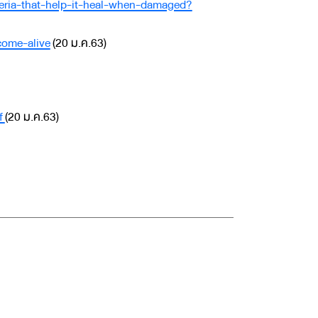
teria-that-help-it-heal-when-damaged?
come-alive
(20 ม.ค.63)
f
(20 ม.ค.63)