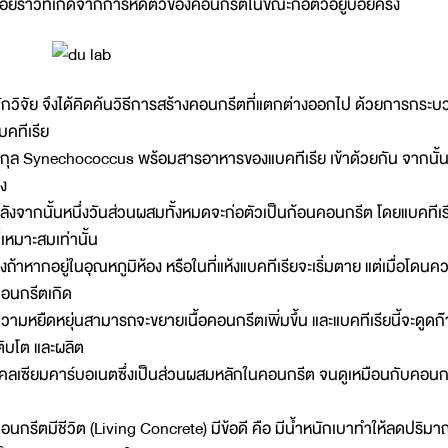
อยร้าวที่เกิดจากการหดตัวของคอนกรีตในขณะก่อตัวอยู่บ่อยครั้ง
ักวิจัย จึงได้คิดค้นวิธีการสร้างคอนกรีตที่แตกต่างออกไป ด้วยการกร
บคทีเรีย
กุล Synechococcus พร้อมสารอาหารของแบคทีเรีย เข้าด้วยกัน จากนั้นเ
ง
ลังจากนั้นหนึ่งวันส่วนผสมทั้งหมดจะก่อตัวเป็นก้อนคอนกรีต โดยแบคทีเรี
ี่เหมาะสมเท่านั้น
ึ่งถ้าหากอยู่ในอุณหภูมิห้อง หรือในที่แห้งแบคทีเรียจะเริ่มตาย แต่เมื่อโดนควา
อนกรีตเกิด
วามหยืดหยุ่นสามารถจะขยายเนื้อคอนกรีตเพิ่มขึ้น และแบคทีเรียนี้จะดูด
ติบโต และผลิต
คลเซียมคาร์บอเนตซึ่งเป็นส่วนผสมหลักในคอนกรีต จนดูเหมือนกับคอนกรีต
อนกรีตมีชีวิต (Living Concrete) มีข้อดี คือ มีน้ำหนักเบาทำให้ลดปริมาณ