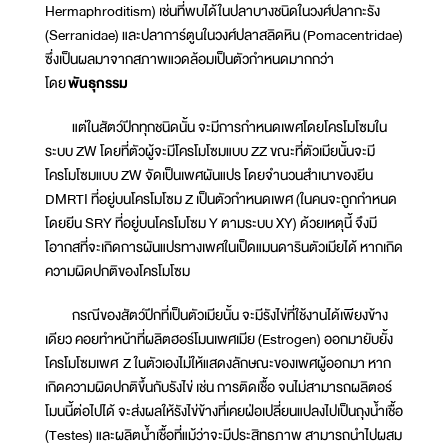
Hermaphroditism) เช่นที่พบได้ในปลาบางชนิดในวงศ์ปลากะรัง
(Serranidae) และปลาการ์ตูนในวงศ์ปลาสลิดหิน (Pomacentridae)
ซึ่งเป็นผลมาจากสภาพแวดล้อมเป็นตัวกำหนดมากกว่า
โดย
พันธุกรรม
แต่ในสัตว์ปีกทุกชนิดนั้น จะมีการกำหนดเพศโดยโครโมโซมใน
ระบบ ZW โดยที่ตัวผู้จะมีโครโมโซมแบบ ZZ ขณะที่ตัวเมียนั้นจะมี
โครโมโซมแบบ ZW จัดเป็นเพศผันแปร โดยจำนวนสำเนาของยีน
DMRTI ที่อยู่บนโครโมโซม Z เป็นตัวกำหนดเพศ (ในคนจะถูกกำหนด
โดยยีน SRY ที่อยู่บนโครโมโซม Y ตามระบบ XY) ด้วยเหตุนี้ จึงมี
โอากสที่จะเกิดการผันแปรทางเพศในเป็ดแมนดารินตัวเมียได้ หากเกิด
ความผิดปกติของโครโมโซม
กรณีของสัตว์ปีกที่เป็นตัวเมียนั้น จะมีรังไข่ที่ใช้งานได้เพียงข้าง
เดียว คอยทำหน้าที่ผลิตฮอร์โมนเพศเมีย (Estrogen) ออกมายับยั้ง
โครโมโซมเพศ Z ในตัวเองไม่ให้แสดงลักษณะของเพศผู้ออกมา หาก
เกิดความผิดปกติขึ้นกับรังไข่ เช่น การติดเชื้อ จนไม่สามารถผลิตอร์
โมนนี้ต่อไปได้ จะส่งผลให้รังไข่ข้างที่เคยฝ่อเปลี่ยนแปลงไปเป็นถุงน้ำเชื้อ
(Testes) และผลิตน้ำเชื้อที่แม้ว่าจะมีประสิทธภาพ สามารถนำไปผสม