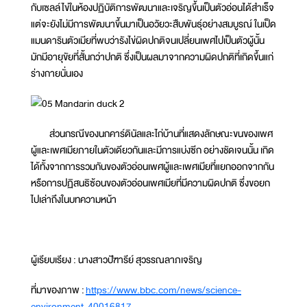
กับเซลล์ไข่ในห้องปฏิบัติการพัฒนาและเจริญขึ้นเป็นตัวอ่อนได้สำเร็จ
แต่จะยังไม่มีการพัฒนาขึ้นมาเป็นอวัยวะสืบพันธุ์อย่างสมบูรณ์ ในเป็ด
แมนดารินตัวเมียที่พบว่ารังไข่ผิดปกติจนเปลี่ยนเพศไปเป็นตัวผู้นั้น
มักมีอายุขัยที่สั้นกว่าปกติ ซึ่งเป็นผลมาจากความผิดปกติที่เกิดขึ้นแก่
ร่างกายนั่นเอง
ส่วนกรณีของนกคาร์ดินัลและไก่บ้านที่แสดงลักษณะขนของเพศ
ผู้และเพศเมียภายในตัวเดียวกันและมีการแบ่งซีก อย่างชัดเจนนั้น เกิด
ได้ทั้งจากการรวมกันของตัวอ่อนเพศผู้และเพศเมียที่แยกออกจากกัน
หรือการปฏิสนธิซ้อนของตัวอ่อนเพศเมียที่มีความผิดปกติ ซึ่งขอยก
ไปเล่าถึงในบทความหน้า
ผู้เรียบเรียง : นางสาวปัฑารีย์ สุวรรณลาภเจริญ
ที่มาของภาพ :
https://www.bbc.com/news/science-
environment-40016817