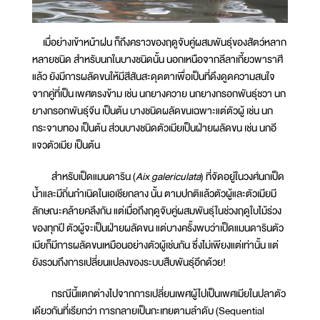
เมื่อย่างเข้าหน้าฝน ก็ถึงคราวของฤดูจับคู่ผสมพันธุ์ของสัตว์หลาก
หลายชนิด สำหรับนกในบางชนิดนั้น นอกเหนือจากลีลาเกี้ยวพาราศี
แล้ว ยังมีการผลัดขนให้มีสีสันสะดุดตาเพื่อเป็นที่ดึงดูดความสนใจ
จากคู่ที่เป็น เพศตรงข้าม เช่น นกยางควาย นกยางกรอกพันธุ์ชวา นก
ยางกรอกพันธุ์จีน เป็นต้น บางชนิดผลัดขนเฉพาะแต่ตัวผู้ เช่น นก
กระจาบทอง เป็นต้น ส่วนบางชนิดตัวเมียเป็นฝ่ายผลัดขน เช่น นกอี
แจวตัวเมีย เป็นต้น
สำหรับเป็ดแมนดาริน (
Aix galericulata
) ที่จัดอยู่ในวงศ์นกเป็ด
น้ำและมีถิ่นกำเนิดในเอเชียกลาง นั้น ตามปกติแล้วตัวผู้และตัวเมียมี
ลักษณะคล้ายคลึงกัน แต่เมื่อถึงฤดูจับคู่ผสมพันธุ์ในช่วงฤดูใบไม้ร่วง
ของทุกปี ตัวผู้จะเป็นฝ่ายผลัดขน แต่บางครั้งพบว่าเป็ดแมนดารินตัว
เมียก็มีการผลัดขนเหมือนอย่างตัวผู้เช่นกัน ซึ่งไม่เพียงแต่เท่านั้น แต่
ยังรวมถึงการเปลี่ยนแปลงของระบบสืบพันธุ์อีกด้วย!
กรณีนี้แตกต่างไปจากการเปลี่ยนเพศผู้ไปเป็นเพศเมียในปลาตัว
เดียวกันที่เรียกว่า การกลายเป็นกะเทยตามลำดับ (Sequential