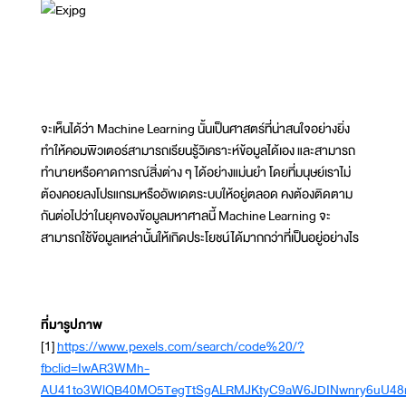
จะเห็นได้ว่า Machine Learning นั้นเป็นศาสตร์ที่น่าสนใจอย่างยิ่ง
ทำให้คอมพิวเตอร์สามารถเรียนรู้วิเคราะห์ข้อมูลได้เอง และสามารถ
ทำนายหรือคาดการณ์สิ่งต่าง ๆ ได้อย่างแม่นยำ โดยที่มนุษย์เราไม่
ต้องคอยลงโปรแกรมหรืออัพเดตระบบให้อยู่ตลอด คงต้องติดตาม
กันต่อไปว่าในยุคของข้อมูลมหาศาลนี้ Machine Learning จะ
สามารถใช้ข้อมูลเหล่านั้นให้เกิดประโยชน์ได้มากกว่าที่เป็นอยู่อย่างไร
ที่มารูปภาพ
[1]
https://www.pexels.com/search/code%20/?
fbclid=IwAR3WMh-
AU41to3WlQB40MO5TegTtSgALRMJKtyC9aW6JDINwnry6uU48