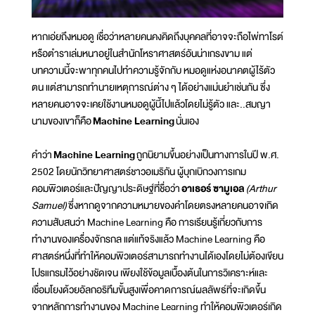
หากเอ่ยถึงหมอดู เชื่อว่าหลายคนคงคิดถึงบุคคลที่อาจจะถือไพ่ทาโรต์
หรือตำราเล่มหนาอยู่ในสำนักโหราศาสตร์อันน่าเกรงขาม แต่
บทความนี้จะพาทุกคนไปทำความรู้จักกับ หมอดูแห่งอนาคตผู้ไร้ตัว
ตน แต่สามารถทำนายเหตุการณ์ต่าง ๆ ได้อย่างแม่นยำเช่นกัน ซึ่ง
หลายคนอาจจะเคยใช้งานหมอดูผู้นี้ไปแล้วโดยไม่รู้ตัว และ..สมญา
นามของเขาก็คือ
Machine Learning
นั่นเอง
คำว่า
Machine Learning
ถูกนิยามขึ้นอย่างเป็นทางการในปี พ.ศ.
2502 โดยนักวิทยาศาสตร์ชาวอเมริกัน ผู้บุกเบิกวงการเกม
คอมพิวเตอร์และปัญญาประดิษฐ์ที่ชื่อว่า
อาเธอร์ ซามูเอล
(Arthur
Samuel)
ซึ่งหากดูจากความหมายของคำโดยตรงหลายคนอาจเกิด
ความสับสนว่า Machine Learning คือ การเรียนรู้เกี่ยวกับการ
ทำงานของเครื่องจักรกล แต่แท้จริงแล้ว Machine Learning คือ
ศาสตร์หนึ่งที่ทำให้คอมพิวเตอร์สามารถทำงานได้เองโดยไม่ต้องเขียน
โปรแกรมไว้อย่างชัดเจน เพียงใช้ข้อมูลเบื้องต้นในการวิเคราะห์และ
เชื่อมโยงด้วยอัลกอริทึมขั้นสูงเพื่อคาดการณ์ผลลัพธ์ที่จะเกิดขึ้น
จากหลักการทำงานของ Machine Learning ทำให้คอมพิวเตอร์เกิด