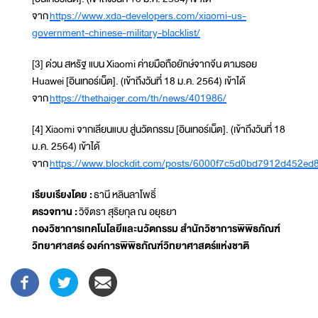
จาก
https://www.xda-developers.com/xiaomi-us-
government-chinese-military-blacklist/
[3] ด่วน สหรัฐ แบน Xiaomi ค่ายมือถือยักษ์จากจีน ตามรอย
Huawei [อินเทอร์เน็ต]. (เข้าถึงวันที่ 18 ม.ค. 2564) เข้าได้
จาก
https://thethaiger.com/th/news/401986/
[4] Xiaomi จากเลียนแบบ สู่นวัตกรรม [อินเทอร์เน็ต]. (เข้าถึงวันที่ 18
ม.ค. 2564) เข้าได้
จาก
https://www.blockdit.com/posts/6000f7c5d0bd7912d452ed
เรียบเรียงโดย :
ธานี หลินลาโพธิ์
ตรวจทาน :
วิจิตรา สุริยกุล ณ อยุธยา
กองวิชาการเทคโนโลยีและนวัตกรรม สำนักวิชาการพิพิธภัณฑ์
วิทยาศาสตร์ องค์การพิพิธภัณฑ์วิทยาศาสตร์แห่งชาติ