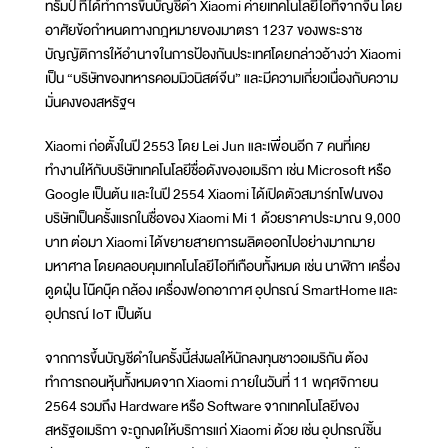
ทรัมป์ ที่ได้ทำการขึ้นบัญชีดำ Xiaomi ค่ายเทคโนโลยีไอทีจากจีน โดย
อาศัยข้อกำหนดทางกฎหมายของมาตรา 1237 ของพระราช
บัญญัติการให้อำนาจในการป้องกันประเทศโดยกล่าวอ้างว่า Xiaomi
เป็น “บริษัทของทหารคอมมิวนิสต์จีน” และมีความเกี่ยวเนื่องกับความ
มั่นคงของสหรัฐฯ
Xiaomi ก่อตั้งในปี 2553 โดย Lei Jun และเพื่อนอีก 7 คนที่เคย
ทำงานให้กับบริษัทเทคโนโลยีชื่อดังของอเมริกา เช่น Microsoft หรือ
Google เป็นต้น และในปี 2554 Xiaomi ได้เปิดตัวสมาร์ทโฟนของ
บริษัทเป็นครั้งแรกในชื่อของ Xiaomi Mi 1 ด้วยราคาประมาณ 9,000
บาท ต่อมา Xiaomi ได้ขยายสายการผลิตออกไปอย่างมากมาย
มหาศาล โดยคลอบคุมเทคโนโลยีไอทีเกือบทั้งหมด เช่น นาฬิกา เครื่อง
ดูดฝุ่น โน๊คบุ๊ค กล้อง เครื่องฟอกอากาศ อุปกรณ์ SmartHome และ
อุปกรณ์ IoT เป็นต้น
จากการขึ้นบัญชีดำในครั้งนี้ส่งผลให้นักลงทุนชาวอเมริกัน ต้อง
ทำการถอนหุ้นทั้งหมดจาก Xiaomi ภายในวันที่ 11 พฤศจิกายน
2564 รวมถึง Hardware หรือ Software จากเทคโนโลยีของ
สหรัฐอเมริกา จะถูกงดให้บริการแก่ Xiaomi ด้วย เช่น อุปกรณ์ชิ้น