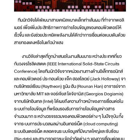
ทีมนักวิจัยได้พัฒนาสายเคเบิลขนาดเล็กเท่าเส้นผม ที่ทำจากพอลิ
เมอร์ เพื่อเพิ่มประสิทธิภาพการถ่ายโอนข้อมูลของคอมพิวเตอร์ให้
เร็วขึ้น และยังช่วยประหยัดพลังงานได้ดีกว่าการเชื่อมต่อแบบเดิมด้วย
สายทองแดงหรือในแก้วนำแสง
งานวิจัยล่าสุดที่ถูกนำเสนอในงานสัมมนาระหว่างประเทศเกี่ยว
กับวงจรโซลิดสเตต (IEEE International Solid-State Circuits
Conference) โดยทีมนักวิจัยจากหน่วยงานทางด้านอิเล็กทรอนิกส์
และคอมพิวเตอร์ ประกอบด้วย แจ็ค ฮอลโลเวย์ (Jack Holloway) จา
กบริษัทเรย์เธียน (Raytheon) รูนัน ฮัน (Rounan Han) อาจารย์จาก
มหาวิทยาลัย MIT และจอร์เจียส โดจิอามิส (Georgios Dogiamis)
จากบริษัทอินเทล (Intel) ได้เผยถึงความก้าวหน้าของการเชื่อมต่อใน
ระบบถ่ายโอนข้อมูล ที่พร้อมรองรับการถ่ายโอนข้อมูลข่าวสาร
จำนวนมาก ระหว่างวรจรรวมของคอมพิวเตอร์ต่าง ๆ ในปัจจุบัน ทั้ง
จากระบบการประมวลผลผ่านอินเทอร์เน็ต (cloud computing)
ระบบอินเตอร์เน็ต ตลอดจนระบบข้อมูลที่มีขนาดใหญ่และซับซ้อน
(Big data) และสามารถเอาชนะข้อจำกัดต่าง ๆ ของการเชื่อมต่อแบบ