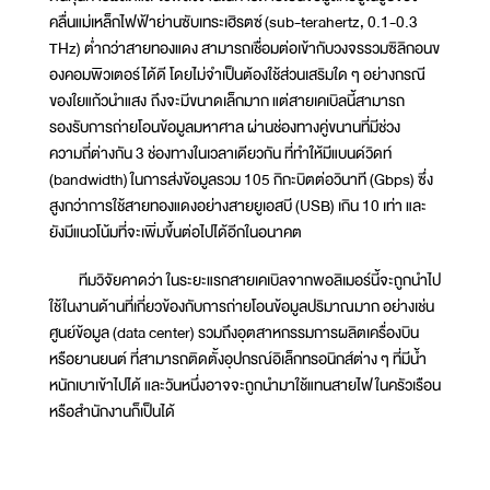
คลื่นแม่เหล็กไฟฟ้าย่านซับเทระเฮิรตซ์ (sub-terahertz, 0.1-0.3
THz) ต่ำกว่าสายทองแดง สามารถเชื่อมต่อเข้ากับวงจรรวมซิลิกอนข
องคอมพิวเตอร์ได้ดี โดยไม่จำเป็นต้องใช้ส่วนเสริมใด ๆ อย่างกรณี
ของใยแก้วนำแสง ถึงจะมีขนาดเล็กมาก แต่สายเคเบิลนี้สามารถ
รองรับการถ่ายโอนข้อมูลมหาศาล ผ่านช่องทางคู่ขนานที่มีช่วง
ความถี่ต่างกัน 3 ช่องทางในเวลาเดียวกัน ที่ทำให้มีแบนด์วิดท์
(bandwidth) ในการส่งข้อมูลรวม 105 กิกะบิตต่อวินาที (Gbps) ซึ่ง
สูงกว่าการใช้สายทองแดงอย่างสายยูเอสบี (USB) เกิน 10 เท่า และ
ยังมีแนวโน้มที่จะเพิ่มขึ้นต่อไปได้อีกในอนาคต
ทีมวิจัยคาดว่า ในระยะแรกสายเคเบิลจากพอลิเมอร์นี้จะถูกนำไป
ใช้ในงานด้านที่เกี่ยวข้องกับการถ่ายโอนข้อมูลปริมาณมาก อย่างเช่น
ศูนย์ข้อมูล (data center) รวมถึงอุตสาหกรรมการผลิตเครื่องบิน
หรือยานยนต์ ที่สามารถติดตั้งอุปกรณ์อิเล็กทรอนิกส์ต่าง ๆ ที่มีน้ำ
หนักเบาเข้าไปได้ และวันหนึ่งอาจจะถูกนำมาใช้แทนสายไฟในครัวเรือน
หรือสำนักงานก็เป็นได้