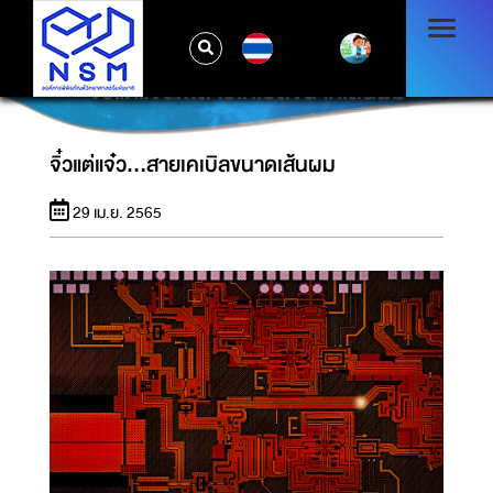
TH
จิ๋วแต่แจ๋ว...สายเคเบิลขนาดเส้นผม
จิ๋วแต่แจ๋ว...สายเคเบิลขนาดเส้นผม
29 เม.ย. 2565