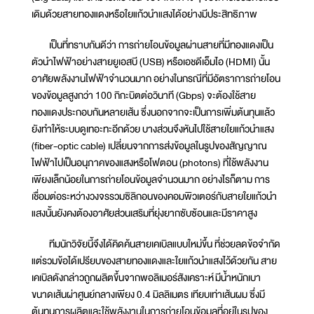
เดิมด้วยสายทองแดงหรือใยแก้วนำแสงได้อย่างมีประสิทธิภาพ
เป็นที่ทราบกันดีว่า การถ่ายโอนข้อมูลผ่านสายที่มีทองแดงเป็น
ตัวนำไฟฟ้าอย่างสายยูเอสบี (USB) หรือเอชดีเอ็มไอ (HDMI) นั้น
อาศัยพลังงานไฟฟ้าจำนวนมาก อย่างในกรณีที่มีอัตราการถ่ายโอน
ของข้อมูลสูงกว่า 100 กิกะบิตต่อวินาที (Gbps) จะต้องใช้สาย
ทองแดงประกอบกันหลายเส้น ซึ่งนอกจากจะเป็นการเพิ่มต้นทุนแล้ว
ยังทำให้ระบบดูเทอะทะอีกด้วย บางส่วนจึงหันไปใช้สายใยแก้วนำแสง
(fiber-optic cable) เปลี่ยนจากการส่งข้อมูลในรูปของสัญญาณ
ไฟฟ้าไปเป็นอนุภาคของแสงหรือโฟตอน (photons) ที่ใช้พลังงาน
เพียงเล็กน้อยในการถ่ายโอนข้อมูลจำนวนมาก อย่างไรก็ตาม การ
เชื่อมต่อระหว่างวงจรรวมซิลิกอนของคอมพิวเตอร์กับสายใยแก้วนำ
แสงนั้นยังคงต้องอาศัยส่วนเสริมที่ยุ่งยากซับซ้อนและมีราคาสูง
ทีมนักวิจัยนี้จึงได้คิดค้นสายเคเบิลแบบใหม่ขึ้น ที่ช่วยลดข้อจำกัด
แต่รวมข้อได้เปรียบของสายทองแดงและใยแก้วนำแสงไว้ด้วยกัน สาย
เคเบิลดังกล่าวถูกผลิตขึ้นจากพอลิเมอร์สังเคราะห์ มีน้ำหนักเบา
ขนาดเส้นผ่าศูนย์กลางเพียง 0.4 มิลลิเมตร เทียบเท่าเส้นผม ซึ่งมี
ต้นทุนการผลิตและใช้พลังงานในการถ่ายโอนข้อมูลที่อยู่ในรูปของ