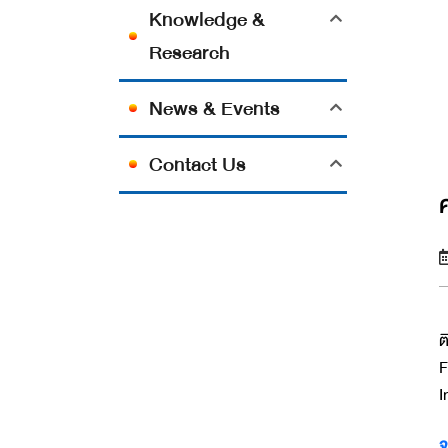
Knowledge &
Research
News & Events
Contact Us
ต
F
I
จ