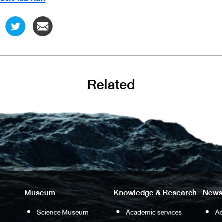
Related
Museum
Knowledge & Research
News
Science Museum
Academic services
Ac