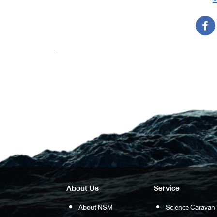
About Us
Service
About NSM
Science Caravan