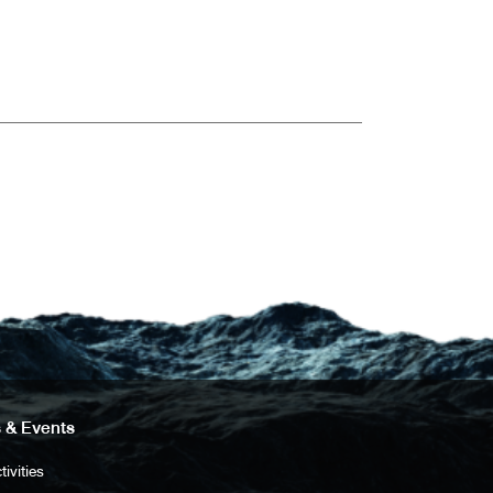
 & Events
tivities