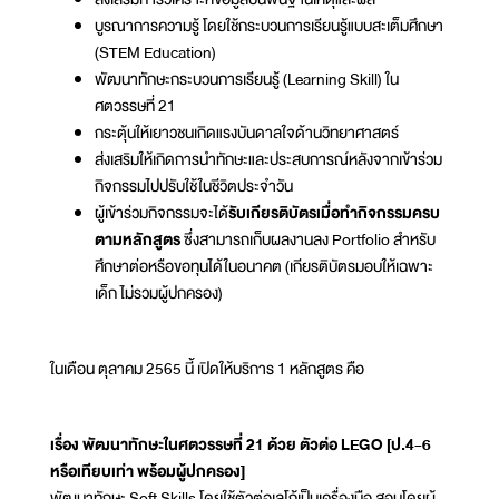
บูรณาการความรู้ โดยใช้กระบวนการเรียนรู้แบบสะเต็มศึกษา
(STEM Education)
พัฒนาทักษะกระบวนการเรียนรู้ (Learning Skill) ใน
ศตวรรษที่ 21
กระตุ้นให้เยาวชนเกิดแรงบันดาลใจด้านวิทยาศาสตร์
ส่งเสริมให้เกิดการนำทักษะและประสบการณ์หลังจากเข้าร่วม
กิจกรรมไปปรับใช้ในชีวิตประจำวัน
ผู้เข้าร่วมกิจกรรมจะได้
รับเกียรติบัตรเมื่อทำกิจกรรมครบ
ตามหลักสูตร
ซึ่งสามารถเก็บผลงานลง Portfolio สำหรับ
ศึกษาต่อหรือขอทุนได้ในอนาคต (เกียรติบัตรมอบให้เฉพาะ
เด็ก ไม่รวมผู้ปกครอง)
ในเดือน ตุลาคม 2565 นี้ เปิดให้บริการ 1 หลักสูตร คือ
เรื่อง พัฒนาทักษะในศตวรรษที่ 21 ด้วย ตัวต่อ LEGO [ป.4-6
หรือเทียบเท่า พร้อมผู้ปกครอง]
พัฒนาทักษะ Soft Skills โดยใช้ตัวต่อเลโก้เป็นเครื่องมือ สอนโดยผู้