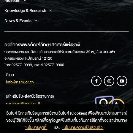
Museum
Knowledge & Research
News & Events
องค์การพิพิธภัณฑ์วิทยาศาสตร์แห่งชาติ
กระทรวงการอุดมศึกษา วิทยาศาสตร์วิจัยและนวัตกรรม 39 หมู่ 3 ต.คลองห้า
อ.คลองหลวง จ.ปทุมธานี 12120
โทร: 02577-9999, แฟกซ์ 02577-9900
อีเมล
info@nsm.or.th
(สำหรับรับ-ส่งหนังสือราชการ)
saraban@nsm.or.th
เว็บไซค์ มีการเก็บข้อมูลการใช้งานเว็บไซต์ (Cookies) เพื่อพัฒนาประสบการณ์
ของผู้ใช้ให้ดียิ่งขึ้น คลิกเพื่อดูข้อมูลเพิ่มเติมเกี่ยวกับการใช้คุกกี้ของเราผ่านทาง
ช่องทางการสอบถามข้อมูล
‘นโยบายคุกกี้’
และ
‘นโยบายความเป็นส่วนตัว'