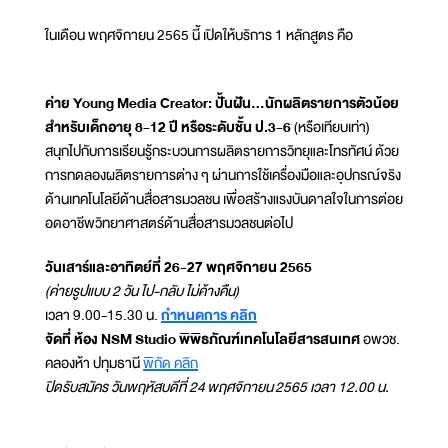
ในเดือน พฤศจิกายน 2565 นี้ เปิดให้บริการ 1 หลักสูตร คือ
ค่าย Young Media Creator: ปั้นฝัน...นักผลิตรายการตัวน้อย
สำหรับเด็กอายุ 8-12 ปี หรือระดับชั้น ป.3-6
(หรือเทียบเท่า)
สนุกไปกับการเรียนรู้กระบวนการผลิตรายการวิทยุและโทรทัศน์ ด้วย
การทดลองผลิตรายการต่าง ๆ ผ่านการใช้เครื่องมือและอุปกรณ์จริง
ด้านเทคโนโลยีด้านสื่อสารมวลชน เพื่อสร้างแรงบันดาลใจในการต่อย
อดอาชีพวิทยาศาสตร์ด้านสื่อสารมวลชนต่อไป
วันเสาร์และอาทิตย์ที่ 26-27 พฤศจิกายน 2565
(ค่ายรูปแบบ 2 วัน ไป-กลับ ไม่ค้างคืน)
เวลา 9.00-15.30 น.
กำหนดการ คลิก
จัดที่ ห้อง NSM Studio พิพิธภัณฑ์เทคโนโลยีสารสนเทศ
อพวช.
คลองห้า ปทุมธานี
พิกัด คลิก
ปิดรับสมัคร วันพฤหัสบดีที่ 24 พฤศจิกายน 2565 เวลา 12.00 น.