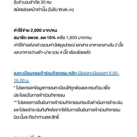
รับจำนวนจำกัด 30 คน
สมัครล่วงหน้าเท่านั้น (ไม่รับ Walk-in)
ค่าใช้จ่าย 2,000 บาท/คน
สมาชิก อพวช. ลด 10%
เหลือ 1,800 บาท/คน
ค่าใช้จ่ายดังกล่าวรวมค่าวัสดุอุปกรณ์ เอกสาร อาหารกลางวัน 2 มื้อ
และอาหารว่างเช้า-บ่าย รวม 4 มื้อ เรียบร้อยแล้ว
ลงทะเบียนจองเข้าร่วมกิจกรรม คลิก
เปิดลงทะเบียนเวลา 9.00-
16.00 น.
* โปรดกรอกข้อมูลการลงทะเบียนให้ถูกต้องและครบถ้วน เพื่อ
ประโยชน์ในการเข้าร่วมกิจกรรม
** โปรดรอการยืนยันการเข้าร่วมกิจกรรมก่อนจึงดำเนินการชำระเงิน
และโปรดชำระเงินทันทีหลังจากได้รับการยืนยันการเข้าร่วมกิจกรรม
มิฉะนั้นจะถือว่าท่านสละสิทธิ์