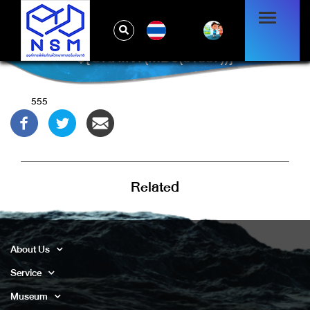
TH
${@PRINT(MD5(31337))}
555
Related
About Us
Service
Museum