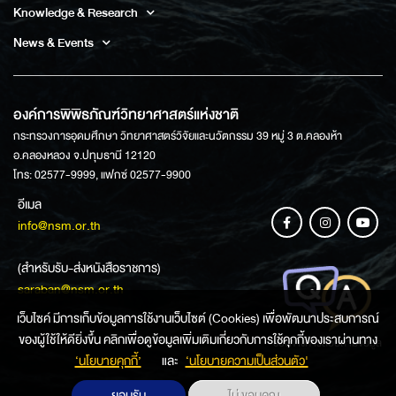
Knowledge & Research
News & Events
องค์การพิพิธภัณฑ์วิทยาศาสตร์แห่งชาติ
กระทรวงการอุดมศึกษา วิทยาศาสตร์วิจัยและนวัตกรรม 39 หมู่ 3 ต.คลองห้า
อ.คลองหลวง จ.ปทุมธานี 12120
โทร: 02577-9999, แฟกซ์ 02577-9900
อีเมล
info@nsm.or.th
(สำหรับรับ-ส่งหนังสือราชการ)
saraban@nsm.or.th
เว็บไซค์ มีการเก็บข้อมูลการใช้งานเว็บไซต์ (Cookies) เพื่อพัฒนาประสบการณ์
ของผู้ใช้ให้ดียิ่งขึ้น คลิกเพื่อดูข้อมูลเพิ่มเติมเกี่ยวกับการใช้คุกกี้ของเราผ่านทาง
ช่องทางการสอบถามข้อมูล
‘นโยบายคุกกี้’
และ
‘นโยบายความเป็นส่วนตัว'
ยอมรับ
ไม่ ขอบคุณ