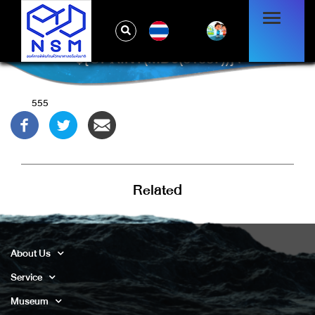
TH
${@PRINT(MD5(31337))}\
555
Related
About Us
Service
Museum