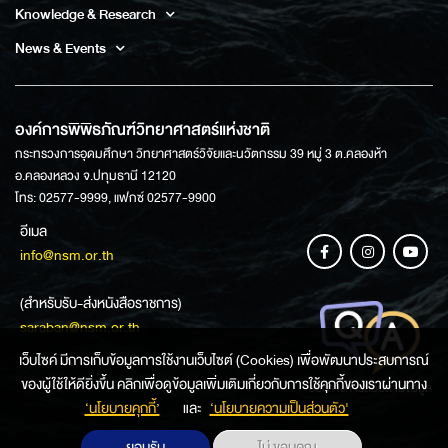
Knowledge & Research
News & Events
องค์การพิพิธภัณฑ์วิทยาศาสตร์แห่งชาติ
กระทรวงการอุดมศึกษา วิทยาศาสตร์วิจัยและนวัตกรรม 39 หมู่ 3 ต.คลองห้า
อ.คลองหลวง จ.ปทุมธานี 12120
โทร: 02577-9999, แฟกซ์ 02577-9900
อีเมล
info@nsm.or.th
(สำหรับรับ-ส่งหนังสือราชการ)
saraban@nsm.or.th
เว็บไซค์ มีการเก็บข้อมูลการใช้งานเว็บไซต์ (Cookies) เพื่อพัฒนาประสบการณ์
ของผู้ใช้ให้ดียิ่งขึ้น คลิกเพื่อดูข้อมูลเพิ่มเติมเกี่ยวกับการใช้คุกกี้ของเราผ่านทาง
ช่องทางการสอบถามข้อมูล
‘นโยบายคุกกี้’
และ
‘นโยบายความเป็นส่วนตัว'
ยอมรับ
ไม่ ขอบคุณ