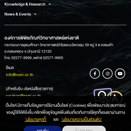
Knowledge & Research
News & Events
องค์การพิพิธภัณฑ์วิทยาศาสตร์แห่งชาติ
กระทรวงการอุดมศึกษา วิทยาศาสตร์วิจัยและนวัตกรรม 39 หมู่ 3 ต.คลองห้า
อ.คลองหลวง จ.ปทุมธานี 12120
โทร: 02577-9999, แฟกซ์ 02577-9900
อีเมล
info@nsm.or.th
(สำหรับรับ-ส่งหนังสือราชการ)
saraban@nsm.or.th
เว็บไซค์ มีการเก็บข้อมูลการใช้งานเว็บไซต์ (Cookies) เพื่อพัฒนาประสบการณ์
ของผู้ใช้ให้ดียิ่งขึ้น คลิกเพื่อดูข้อมูลเพิ่มเติมเกี่ยวกับการใช้คุกกี้ของเราผ่านทาง
ช่องทางการสอบถามข้อมูล
‘นโยบายคุกกี้’
และ
‘นโยบายความเป็นส่วนตัว'
ยอมรับ
ไม่ ขอบคุณ