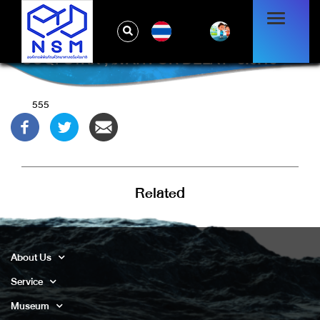
TH
COQFS1KX'; WAITFOR DELAY '0:0:15' --
555
Related
About Us
Service
Museum