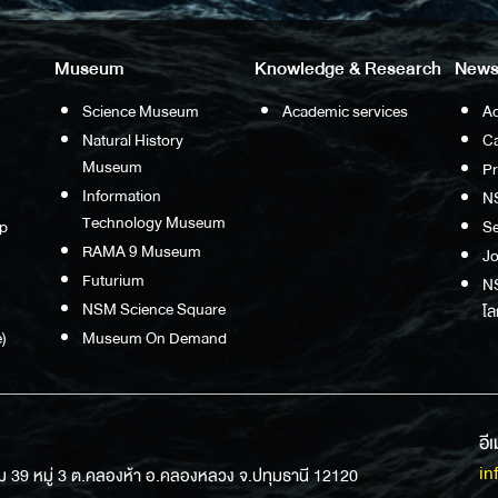
Museum
Knowledge & Research
News
Science Museum
Academic services
Ac
Natural History
Ca
Museum
P
Information
N
Technology Museum
p
S
RAMA 9 Museum
Jo
Futurium
NS
NSM Science Square
โล
)
Museum On Demand
อี
in
ม 39 หมู่ 3 ต.คลองห้า อ.คลองหลวง จ.ปทุมธานี 12120