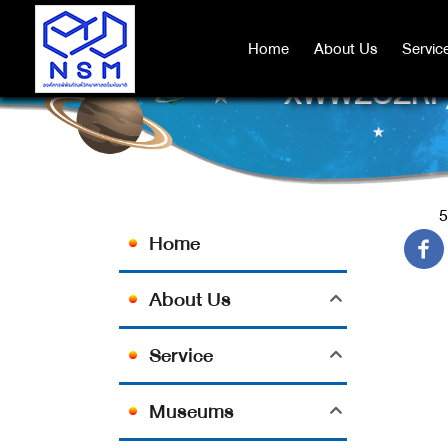
Home
Home
About Us
About Us
Servic
Servic
XWWZOZRI')
5
Home
About Us
Service
Museums