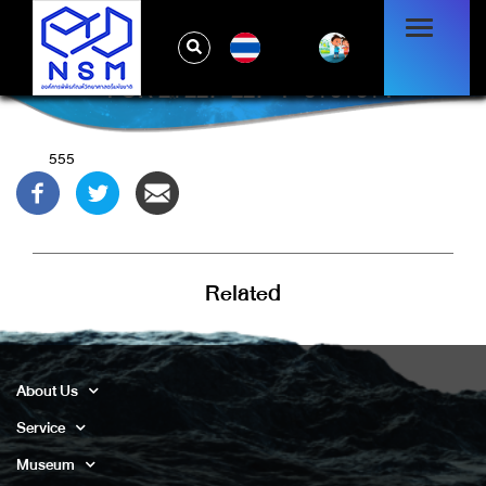
TH
-1 OR 2+227-227-1=0+0+0+1
555
Related
About Us
Service
Museum