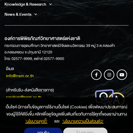
Knowledge & Research
News & Events
องค์การพิพิธภัณฑ์วิทยาศาสตร์แห่งชาติ
กระทรวงการอุดมศึกษา วิทยาศาสตร์วิจัยและนวัตกรรม 39 หมู่ 3 ต.คลองห้า
อ.คลองหลวง จ.ปทุมธานี 12120
โทร: 02577-9999, แฟกซ์ 02577-9900
อีเมล
info@nsm.or.th
(สำหรับรับ-ส่งหนังสือราชการ)
saraban@nsm.or.th
เว็บไซค์ มีการเก็บข้อมูลการใช้งานเว็บไซต์ (Cookies) เพื่อพัฒนาประสบการณ์
ของผู้ใช้ให้ดียิ่งขึ้น คลิกเพื่อดูข้อมูลเพิ่มเติมเกี่ยวกับการใช้คุกกี้ของเราผ่านทาง
ช่องทางการสอบถามข้อมูล
‘นโยบายคุกกี้’
และ
‘นโยบายความเป็นส่วนตัว'
ยอมรับ
ไม่ ขอบคุณ