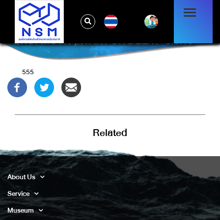
TH
QKOFMCYN'; WAITFOR DELAY '0:0:15' --
555
Related
About Us
Service
Museum