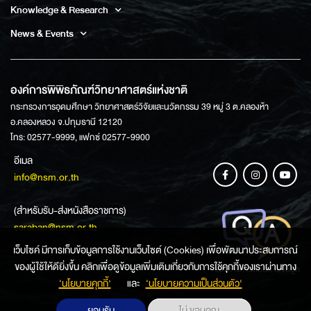
Knowledge & Research
News & Events
องค์การพิพิธภัณฑ์วิทยาศาสตร์แห่งชาติ
กระทรวงการอุดมศึกษา วิทยาศาสตร์วิจัยและนวัตกรรม 39 หมู่ 3 ต.คลองห้า
อ.คลองหลวง จ.ปทุมธานี 12120
โทร: 02577-9999, แฟกซ์ 02577-9900
อีเมล
info@nsm.or.th
(สำหรับรับ-ส่งหนังสือราชการ)
saraban@nsm.or.th
เว็บไซค์ มีการเก็บข้อมูลการใช้งานเว็บไซต์ (Cookies) เพื่อพัฒนาประสบการณ์
ของผู้ใช้ให้ดียิ่งขึ้น คลิกเพื่อดูข้อมูลเพิ่มเติมเกี่ยวกับการใช้คุกกี้ของเราผ่านทาง
ช่องทางการสอบถามข้อมูล
‘นโยบายคุกกี้’
และ
‘นโยบายความเป็นส่วนตัว'
ยอมรับ
ไม่ ขอบคุณ