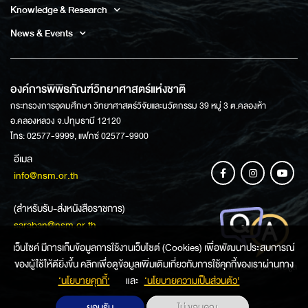
Knowledge & Research
News & Events
องค์การพิพิธภัณฑ์วิทยาศาสตร์แห่งชาติ
กระทรวงการอุดมศึกษา วิทยาศาสตร์วิจัยและนวัตกรรม 39 หมู่ 3 ต.คลองห้า
อ.คลองหลวง จ.ปทุมธานี 12120
โทร: 02577-9999, แฟกซ์ 02577-9900
อีเมล
info@nsm.or.th
(สำหรับรับ-ส่งหนังสือราชการ)
saraban@nsm.or.th
เว็บไซค์ มีการเก็บข้อมูลการใช้งานเว็บไซต์ (Cookies) เพื่อพัฒนาประสบการณ์
ของผู้ใช้ให้ดียิ่งขึ้น คลิกเพื่อดูข้อมูลเพิ่มเติมเกี่ยวกับการใช้คุกกี้ของเราผ่านทาง
ช่องทางการสอบถามข้อมูล
‘นโยบายคุกกี้’
และ
‘นโยบายความเป็นส่วนตัว'
ยอมรับ
ไม่ ขอบคุณ