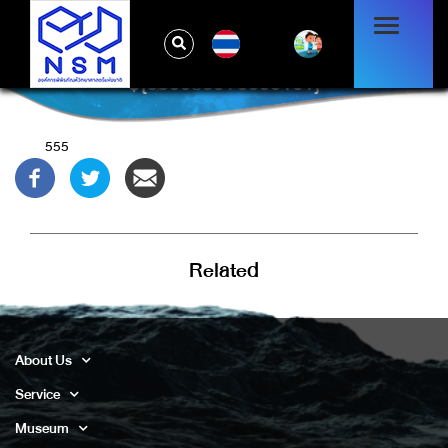
TH
${9999360+9999101}
555
Related
About Us
Service
Museum