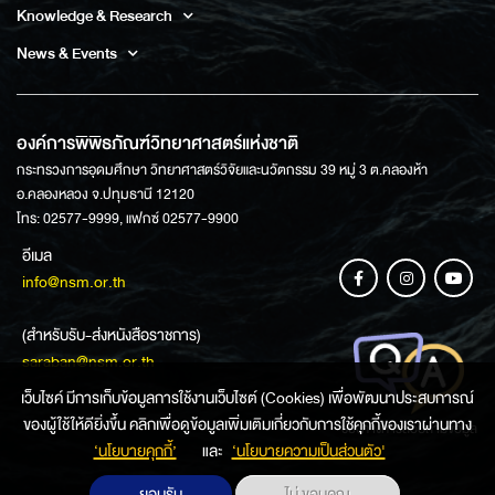
Knowledge & Research
News & Events
องค์การพิพิธภัณฑ์วิทยาศาสตร์แห่งชาติ
กระทรวงการอุดมศึกษา วิทยาศาสตร์วิจัยและนวัตกรรม 39 หมู่ 3 ต.คลองห้า
อ.คลองหลวง จ.ปทุมธานี 12120
โทร: 02577-9999, แฟกซ์ 02577-9900
อีเมล
info@nsm.or.th
(สำหรับรับ-ส่งหนังสือราชการ)
saraban@nsm.or.th
เว็บไซค์ มีการเก็บข้อมูลการใช้งานเว็บไซต์ (Cookies) เพื่อพัฒนาประสบการณ์
ของผู้ใช้ให้ดียิ่งขึ้น คลิกเพื่อดูข้อมูลเพิ่มเติมเกี่ยวกับการใช้คุกกี้ของเราผ่านทาง
ช่องทางการสอบถามข้อมูล
‘นโยบายคุกกี้’
และ
‘นโยบายความเป็นส่วนตัว'
ยอมรับ
ไม่ ขอบคุณ