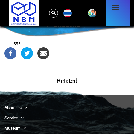
TH
BXSS.ME
555
Related
About Us
Service
Museum