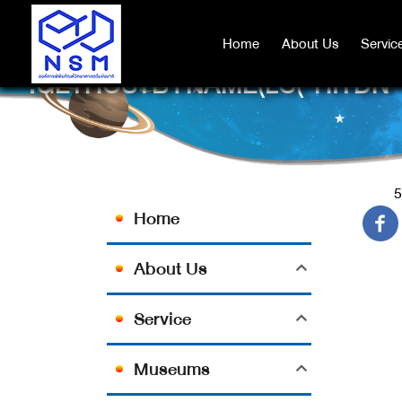
Home
Home
About Us
About Us
Servic
Servic
".GETHOSTBYNAME(LC("HITDN"."
5
Home
About Us
Service
Museums