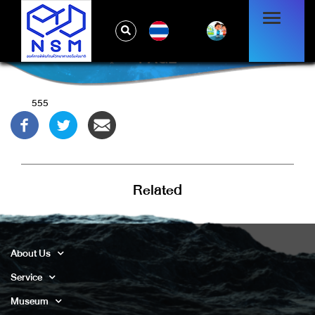
TH
PAGE
555
Related
About Us
Service
Museum