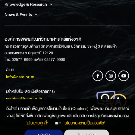
Knowledge & Research
News & Events
องค์การพิพิธภัณฑ์วิทยาศาสตร์แห่งชาติ
กระทรวงการอุดมศึกษา วิทยาศาสตร์วิจัยและนวัตกรรม 39 หมู่ 3 ต.คลองห้า
อ.คลองหลวง จ.ปทุมธานี 12120
โทร: 02577-9999, แฟกซ์ 02577-9900
อีเมล
info@nsm.or.th
(สำหรับรับ-ส่งหนังสือราชการ)
saraban@nsm.or.th
เว็บไซค์ มีการเก็บข้อมูลการใช้งานเว็บไซต์ (Cookies) เพื่อพัฒนาประสบการณ์
ของผู้ใช้ให้ดียิ่งขึ้น คลิกเพื่อดูข้อมูลเพิ่มเติมเกี่ยวกับการใช้คุกกี้ของเราผ่านทาง
ช่องทางการสอบถามข้อมูล
‘นโยบายคุกกี้’
และ
‘นโยบายความเป็นส่วนตัว'
ยอมรับ
ไม่ ขอบคุณ