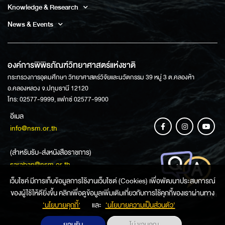
Knowledge & Research
News & Events
องค์การพิพิธภัณฑ์วิทยาศาสตร์แห่งชาติ
กระทรวงการอุดมศึกษา วิทยาศาสตร์วิจัยและนวัตกรรม 39 หมู่ 3 ต.คลองห้า
อ.คลองหลวง จ.ปทุมธานี 12120
โทร: 02577-9999, แฟกซ์ 02577-9900
อีเมล
info@nsm.or.th
(สำหรับรับ-ส่งหนังสือราชการ)
saraban@nsm.or.th
เว็บไซค์ มีการเก็บข้อมูลการใช้งานเว็บไซต์ (Cookies) เพื่อพัฒนาประสบการณ์
ของผู้ใช้ให้ดียิ่งขึ้น คลิกเพื่อดูข้อมูลเพิ่มเติมเกี่ยวกับการใช้คุกกี้ของเราผ่านทาง
ช่องทางการสอบถามข้อมูล
‘นโยบายคุกกี้’
และ
‘นโยบายความเป็นส่วนตัว'
ยอมรับ
ไม่ ขอบคุณ