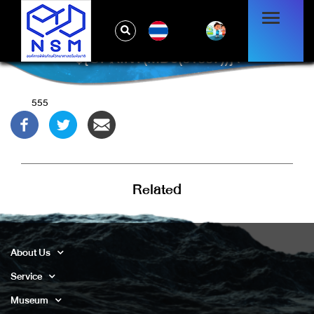
TH
${@PRINT(MD5(31337))}\
555
Related
About Us
Service
Museum