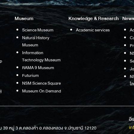
Museum
Knowledge & Research
News
Science Museum
Academic services
Ac
Natural History
Ca
Museum
P
Information
N
Technology Museum
p
S
RAMA 9 Museum
Jo
Futurium
NS
NSM Science Square
โล
)
Museum On Demand
อี
in
ม 39 หมู่ 3 ต.คลองห้า อ.คลองหลวง จ.ปทุมธานี 12120