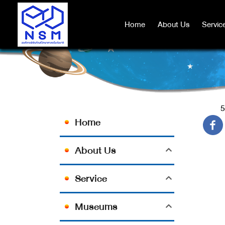
Home
Home
About Us
About Us
Servic
Servic
5
Home
About Us
Service
Museums